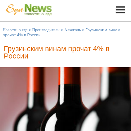
Меню
Новости о еде
>
Производители
>
Алкоголь
>
Грузинским винам
прочат 4% в России
Грузинским винам прочат 4% в
России