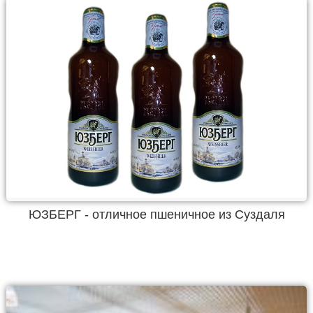
ЮЗБЕРГ - отличное пшеничное из Суздаля