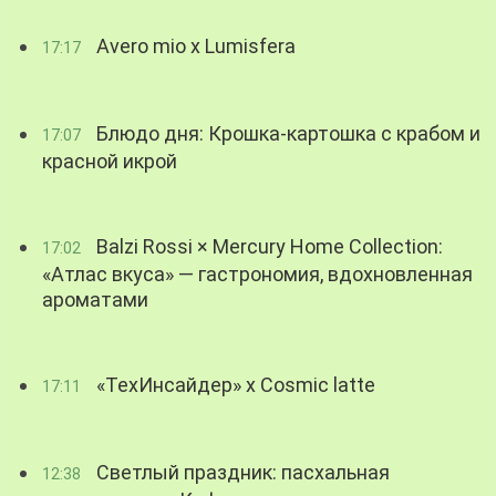
Avero mio x Lumisfera
17:17
Блюдо дня: Крошка-картошка с крабом и
17:07
красной икрой
Balzi Rossi × Mercury Home Collection:
17:02
«Атлас вкуса» — гастрономия, вдохновленная
ароматами
«ТехИнсайдер» х Cosmic latte
17:11
Светлый праздник: пасхальная
12:38