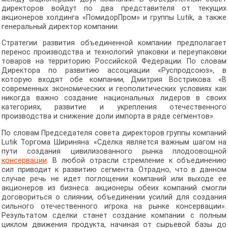
директоров войдут по два представителя от текущих
акционеров холдинга «ПомидорПром» и группы Lutik, а также
генеральный директор компании.
Стратегии развития объединенной компании предполагает
перенос производства и технологий упаковки и переупаковки
товаров на территорию Российской Федерации. По словам
Директора по развитию ассоциации «Руспродсоюз», в
которую входят обе компании, Дмитрия Вострикова: «В
современных экономических и геополитических условиях как
никогда важно создание национальных лидеров в своих
категориях, развитие и укрепления отечественного
производства и снижение доли импорта в ряде сегментов».
По словам Председателя совета директоров группы компаний
Lutik Торгома Шириняна: «Сделка является важным шагом на
пути создания цивилизованного рынка плодоовощной
консервации
. В любой отрасли стремление к объединению
сил приводит к развитию сегмента. Отрадно, что в данном
случае речь не идет поглощении компаний или выходе ее
акционеров из бизнеса: акционеры обеих компаний смогли
договориться о слиянии, объединении усилий для создания
сильного отечественного игрока на рынке консервации».
Результатом сделки станет создание компании с полным
циклом движения продукта, начиная от сырьевой базы до