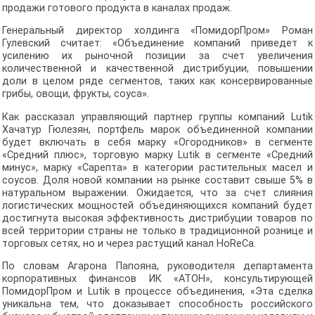
продажи готового продукта в каналах продаж.
Генеральный директор холдинга «ПомидорПром» Роман
Гулевский считает: «Объединение компаний приведет к
усилению их рыночной позиции за счет увеличения
количественной и качественной дистрибуции, повышении
доли в целом ряде сегментов, таких как консервированные
грибы, овощи, фрукты, соуса».
Как рассказал управляющий партнер группы компаний Lutik
Хачатур Гюлезян, портфель марок объединенной компании
будет включать в себя марку «Огородников» в сегменте
«Средний плюс», торговую марку Lutik в сегменте «Средний
минус», марку «Сарепта» в категории растительных масел и
соусов. Доля новой компании на рынке составит свыше 5% в
натуральном выражении. Ожидается, что за счет слияния
логистических мощностей объединяющихся компаний будет
достигнута высокая эффективность дистрибуции товаров по
всей территории страны не только в традиционной рознице и
торговых сетях, но и через растущий канал HoReCa.
По словам Агарона Папояна, руководителя департамента
корпоративных финансов ИК «АТОН», консультирующей
ПомидорПром и Lutik в процессе объединения, «Эта сделка
уникальна тем, что доказывает способность российского