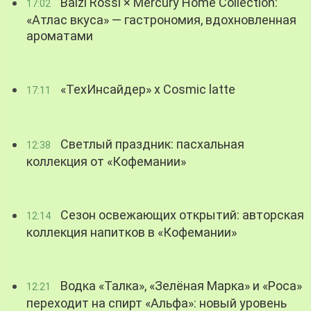
Balzi Rossi × Mercury Home Collection:
17:02
«Атлас вкуса» — гастрономия, вдохновленная
ароматами
«ТехИнсайдер» х Cosmic latte
17:11
Светлый праздник: пасхальная
12:38
коллекция от «Кофемании»
Сезон освежающих открытий: авторская
12:14
коллекция напитков в «Кофемании»
Водка «Талка», «Зелёная Марка» и «Роса»
12:21
переходит на спирт «Альфа»: новый уровень