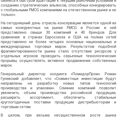
бизнеса к быстрой адаптации к текущим рыночным условиям и
созданию стратегических альянсов, способных конкурировать
с глобальными FMCG компаниями на отечественном рынке и не
только».
На сегодняшний день отрасль консервации является одной из
самых конкурентных на рынке FMCG в России: в ней
представлено свыше 30 компаний и 40 брендов. Для
сравнения: в странах Евросоюза и США на полках сетей
представлено не более четырех основных национальных и
международных торговых марок. Результатом подобной
фрагментированности рынка стало отсутствие ресурсов у
отдельных игроков проводить серьезные технологические
прорывы, осуществлять активное продвижение собственных
марок.
Генеральный директор холдинга «ПомидорПром» Роман
Гулевский добавляет, что «Совместные инвестиции будут
направлены на разработку новых типов технологий
производства и упаковки». Слияние компаний позволит
увеличить объем производства российской продукции,
расширить ассортимент, обеспечить стабильные
круглогодичные поставки продукции дистрибьюторам и
торговым сетям.
В целом, при весьма несущественном росте рынка