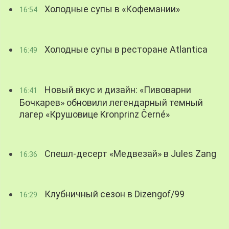
Холодные супы в «Кофемании»
16:54
Холодные супы в ресторане Atlantica
16:49
Новый вкус и дизайн: «Пивоварни
16:41
Бочкарев» обновили легендарный темный
лагер «Крушовице Kronprinz Černé»
Спешл-десерт «Медвезай» в Jules Zang
16:36
Клубничный сезон в Dizengof/99
16:29