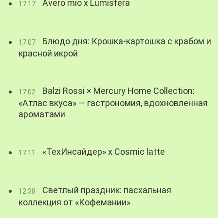
Avero mio x Lumisfera
17:17
Блюдо дня: Крошка-картошка с крабом и
17:07
красной икрой
Balzi Rossi × Mercury Home Collection:
17:02
«Атлас вкуса» — гастрономия, вдохновленная
ароматами
«ТехИнсайдер» х Cosmic latte
17:11
Светлый праздник: пасхальная
12:38
коллекция от «Кофемании»