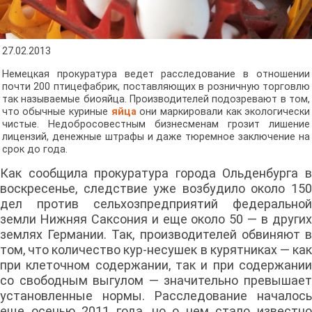
27.02.2013
Немецкая прокуратура ведет расследование в отношении
почти 200 птицефабрик, поставляющих в розничную торговлю
так называемые биояйца. Производителей подозревают в том,
что обычные куриные
яйца
они маркировали как экологически
чистые. Недобросовестным бизнесменам грозит лишение
лицензий, денежные штрафы и даже тюремное заключение на
срок до года.
Как сообщила прокуратура города Ольденбурга в
воскресенье, следствие уже возбудило около 150
дел против сельхозпредприятий федеральной
земли Нижняя Саксония и еще около 50 — в других
землях Германии. Так, производителей обвиняют в
том, что количество кур-несушек в курятниках — как
при клеточном содержании, так и при содержании
со свободным выгулом — значительно превышает
установленные нормы. Расследование началось
еще осенью 2011 года, но о нем стало известно