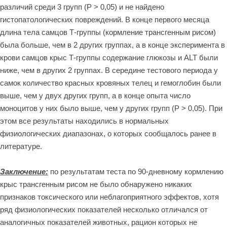
различий среди 3 групп (Р > 0,05) и не найдено
гистопатологических повреждений. В конце первого месяца
длина тела самцов Т-группы (кормление трансгенным рисом)
была больше, чем в 2 других группах, а в конце эксперимента в
крови самцов крыс Т-группы содержание глюкозы и ALT были
ниже, чем в других 2 группах. В середине тестового периода у
самок количество красных кровяных телец и гемоглобин были
выше, чем у двух других групп, а в конце опыта число
моноцитов у них было выше, чем у других групп (Р > 0,05). При
этом все результаты находились в нормальных
физиологических диапазонах, о которых сообщалось ранее в
литературе.
Заключение:
по результатам теста по 90-дневному кормлению
крыс трансгенным рисом не было обнаружено никаких
признаков токсического или неблагоприятного эффектов, хотя
ряд физиологических показателей несколько отличался от
аналогичных показателей животных, рацион которых не