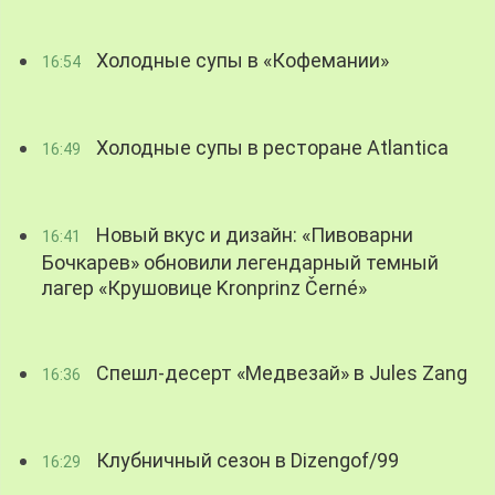
Холодные супы в «Кофемании»
16:54
Холодные супы в ресторане Atlantica
16:49
Новый вкус и дизайн: «Пивоварни
16:41
Бочкарев» обновили легендарный темный
лагер «Крушовице Kronprinz Černé»
Спешл-десерт «Медвезай» в Jules Zang
16:36
Клубничный сезон в Dizengof/99
16:29