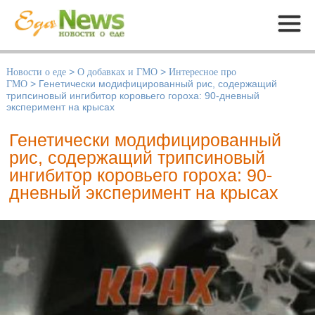
Меню
Новости о еде
>
О добавках и ГМО
>
Интересное про
ГМО
>
Генетически модифицированный рис, содержащий
трипсиновый ингибитор коровьего гороха: 90-дневный
эксперимент на крысах
Генетически модифицированный
рис, содержащий трипсиновый
ингибитор коровьего гороха: 90-
дневный эксперимент на крысах