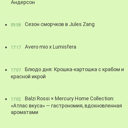
Андерсон
Сезон сморчков в Jules Zang
09:58
Avero mio x Lumisfera
17:17
Блюдо дня: Крошка-картошка с крабом и
17:07
красной икрой
Balzi Rossi × Mercury Home Collection:
17:02
«Атлас вкуса» — гастрономия, вдохновленная
ароматами