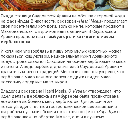
Риаду, столицу Саудовской Аравии не обошла стороной мода
на фаст-фуды. В частности, ресторан
«Hashi Meals»
предлагает
свои посетителям хот-доги. Только не те, которые продают в
Макдональдсах с курочкой или говядиной. В Саудовской
Аравии предпочитают
гамбургеры и хот-доги с мясом
верблюжонка
.
И хотя нам употреблять в пищу этих милых животных может
показаться кощунством, национальная кухня Аравийского
полуострова славится блюдами на основе верблюжьего мяса
и печени. А ведь верблюд для жителей Саудовской Аравии –
хранитель кочевых традиций. Местные эксперты уверены, что
верблюжье мясо намного полезнее других видов мяса,
поскольку содержит мало жиров.
Владелец ресторана Hashi Meals,
С. Кувази
утверждает, что
идея делать
верблюжьи гамбургеры
была продиктована
всеобщей любовью к мясу верблюдов. Для россиян же,
пожалуй, единственной гастрономической ассоциацией с
«кораблем пустыни» были и остаются конфеты
«Кара-Кум»
с
верблюжонком на обертке. Может, оно и к лучшему.