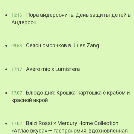
Пора андерсонить: День защиты детей в
16:16
Андерсон
Сезон сморчков в Jules Zang
09:58
Avero mio x Lumisfera
17:17
Блюдо дня: Крошка-картошка с крабом и
17:07
красной икрой
Balzi Rossi × Mercury Home Collection:
17:02
«Атлас вкуса» — гастрономия, вдохновленная