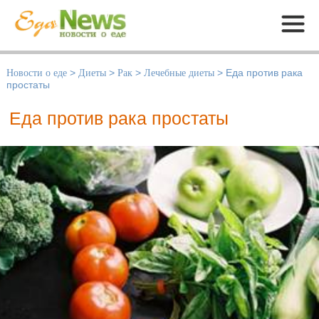
Меню
Новости о еде
>
Диеты
>
Рак
>
Лечебные диеты
>
Еда против рака
простаты
Еда против рака простаты