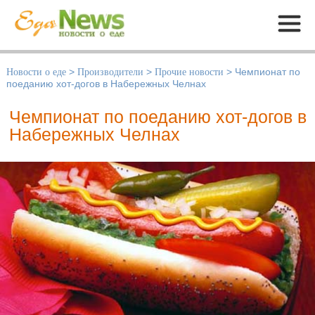
Меню
Новости о еде
>
Производители
>
Прочие новости
>
Чемпионат по
поеданию хот-догов в Набережных Челнах
Чемпионат по поеданию хот-догов в
Набережных Челнах