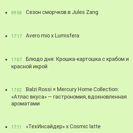
Сезон сморчков в Jules Zang
09:58
Avero mio x Lumisfera
17:17
Блюдо дня: Крошка-картошка с крабом и
17:07
красной икрой
Balzi Rossi × Mercury Home Collection:
17:02
«Атлас вкуса» — гастрономия, вдохновленная
ароматами
«ТехИнсайдер» х Cosmic latte
17:11