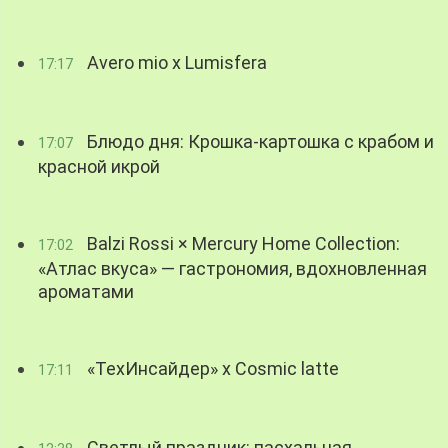
Avero mio x Lumisfera
17:17
Блюдо дня: Крошка-картошка с крабом и
17:07
красной икрой
Balzi Rossi × Mercury Home Collection:
17:02
«Атлас вкуса» — гастрономия, вдохновленная
ароматами
«ТехИнсайдер» х Cosmic latte
17:11
Светлый праздник: пасхальная