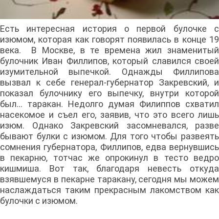
Есть интересная история о первой булочке с
изюмом, которая как говорят появилась в конце 19
века. В Москве, в те времена жил знаменитый
булочник Иван Филлипов, который славился своей
изумительной выпечкой. Однажды Филлипова
вызвал к себе генерал-губернатор Закревский, и
показал булочнику его выпечку, внутри которой
был… таракан. Недолго думая Филиппов схватил
насекомое и съел его, заявив, что это всего лишь
изюм. Однако Закревский засомневался, разве
бывают булки с изюмом. Для того чтобы развеять
сомнения губернатора, Филлипов, едва вернувшись
в пекарню, тотчас же опрокинул в тесто ведро
кишмиша. Вот так, благодаря невесть откуда
взявшемуся в пекарне таракану, сегодня мы можем
наслаждаться таким прекрасным лакомством как
булочки с изюмом.