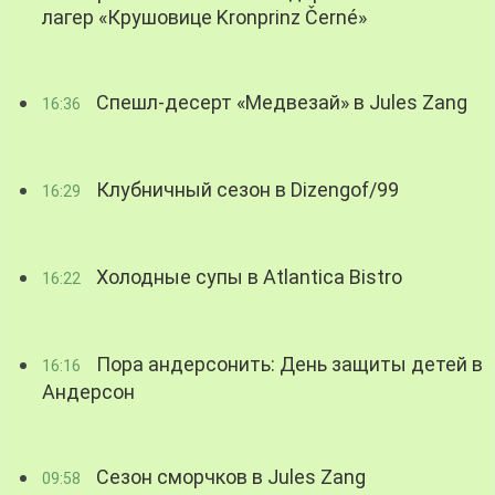
лагер «Крушовице Kronprinz Černé»
Спешл-десерт «Медвезай» в Jules Zang
16:36
Клубничный сезон в Dizengof/99
16:29
Холодные супы в Atlantica Bistro
16:22
Пора андерсонить: День защиты детей в
16:16
Андерсон
Сезон сморчков в Jules Zang
09:58