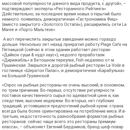
массовой популярности данного вида продукта, с другой», –
подтверждают эксперты «Ресторанного Рейтинга».
Действительно, за последнее время новых открытий было
немного: появилась демократичная «Гастрономика Фиш»
(вместо закрытого «Золотого Остапа»), расширились сети La
Maree и «Порто Мальтезе».
А вот перечислять закрытые заведения можно гораздо
дольше. Несколько лет назад прекратил работу Plage Cafe на
Пятницкой (сейчас в этом здании работает ресторан
«Дайкон суши & нудл хаус»), недолго проработали
«Дирижабль» в Ветошном переулке, Fish недалеко от м.
Пушкинская. Закрылся и дорогой рыбный ресторан La Voile в
гостинице «Шератон Палас», и демократичная «Барабулька»
на Большой Грузинской.
«Спрос на рыбные рестораны не очень высокий, в основном,
по трем причинам. Во-первых, отсутствие регулярности
поставок качественного сырья по адекватной цене и, как
следствие, высокие издержки. Во-вторых, нет глубоких
традиций, устоявшихся предпочтений рыбной кухни: страна
всегда была более ориентирована на потребление мяса. И в-
третьих, недостаточность разнообразия форматов рыбных
ресторанов: сейчас чаще всего это рестораны премиум-
класса», – объясняет Евгений Бердников, бренд-шеф-повар