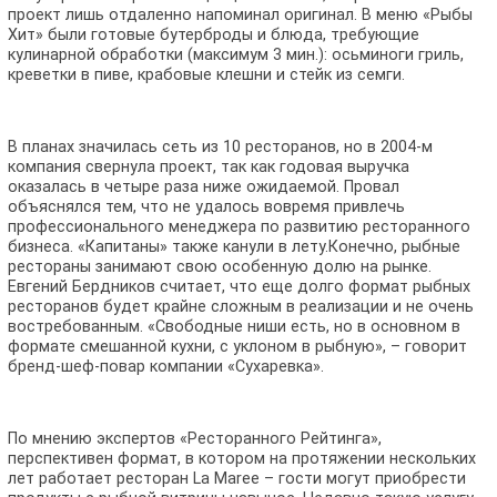
проект лишь отдаленно напоминал оригинал. В меню «Рыбы
Хит» были готовые бутерброды и блюда, требующие
кулинарной обработки (максимум 3 мин.): осьминоги гриль,
креветки в пиве, крабовые клешни и стейк из семги.
В планах значилась сеть из 10 ресторанов, но в 2004-м
компания свернула проект, так как годовая выручка
оказалась в четыре раза ниже ожидаемой. Провал
объяснялся тем, что не удалось вовремя привлечь
профессионального менеджера по развитию ресторанного
бизнеса. «Капитаны» также канули в лету.Конечно, рыбные
рестораны занимают свою особенную долю на рынке.
Евгений Бердников считает, что еще долго формат рыбных
ресторанов будет крайне сложным в реализации и не очень
востребованным. «Свободные ниши есть, но в основном в
формате смешанной кухни, с уклоном в рыбную», – говорит
бренд-шеф-повар компании «Сухаревка».
По мнению экспертов «Ресторанного Рейтинга»,
перспективен формат, в котором на протяжении нескольких
лет работает ресторан La Maree – гости могут приобрести