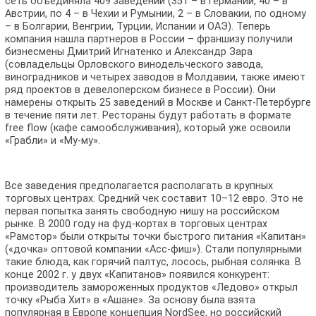
сеть объединяла 409 заведений (351 – в Германии, 40 – в
Австрии, по 4 – в Чехии и Румынии, 2 – в Словакии, по одному
– в Болгарии, Венгрии, Турции, Испании и ОАЭ). Теперь
компания нашла партнеров в России – франшизу получили
бизнесмены Дмитрий Игнатенко и Александр Зара
(совладельцы Орловского винодельческого завода,
виноградников и четырех заводов в Молдавии, также имеют
ряд проектов в девелоперском бизнесе в России). Они
намерены открыть 25 заведений в Москве и Санкт-Петербурге
в течение пяти лет. Рестораны будут работать в формате
free flow (кафе самообслуживания), который уже освоили
«Грабли» и «Му-му».
Все заведения предполагается располагать в крупных
торговых центрах. Средний чек составит 10–12 евро. Это не
первая попытка занять свободную нишу на российском
рынке. В 2000 году на фуд-кортах в торговых центрах
«Рамстор» были открыты точки быстрого питания «Капитан»
(«дочка» оптовой компании «Асс-фиш»). Стали популярными
такие блюда, как горячий палтус, лосось, рыбная солянка. В
конце 2002 г. у двух «Капитанов» появился конкурент:
производитель замороженных продуктов «Ледово» открыл
точку «Рыба Хит» в «Ашане». За основу была взята
популярная в Европе концепция NordSee, но российский