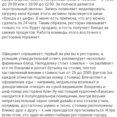
до 20:00 или с 20:00 до 22:00. За полчаса делается
«контрольный звонок». Запись позволяет моделировать
загрузку зала. Кроме этого, активно практикуется заказ
«блюда от шефа». В меню есть приписка, что его можно
сделать за 24 часа. Таким образом, ресторан заказывает
только то, что будет продано, а гость получает блюдо из
свежих продуктов. Работа команды этого восточного
ресторана поражает.
Официант спрашивает, первый ли раз вы в ресторане, и,
услышав утвердительный ответ, рекомендует несколько
фирменных блюд. Неподалеку стоит сомелье – он разливает
его по бокалам и уносит бутылку на столик, плотно
заставленный винами стоимостью от 25 до 2000 фунтов (на
каждой этикетке подписан номер столика). Впечатляет и
оформление еды – например, медальоны возлежат в
декоративном «гнезде» из сухой вермишели. Владелец и
шеф-повар ресторана Алан Яу настоящий кудесник!«Хакасан»
находится в полуподвальном помещении, внутри весьма
непритязательный черно-синий дизайн в восточном стиле,
полумрак, достаточно шумно и тесно, столики расположены
близко друг к другу – к ним приходится протискиваться. И при
всем этом, это один из известнейших ресторанов города,