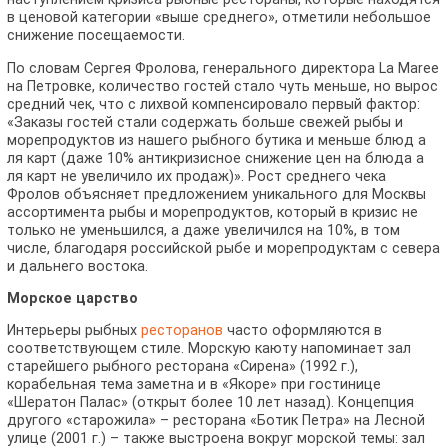
в ценовой категории «выше среднего», отметили небольшое
снижение посещаемости.
По словам Сергея Фролова, генерального директора La Maree
на Петровке, количество гостей стало чуть меньше, но вырос
средний чек, что с лихвой компенсировало первый фактор:
«Заказы гостей стали содержать больше свежей рыбы и
морепродуктов из нашего рыбного бутика и меньше блюд а
ля карт (даже 10% антикризисное снижение цен на блюда а
ля карт не увеличило их продаж)». Рост среднего чека
Фролов объясняет предложением уникального для Москвы
ассортимента рыбы и морепродуктов, который в кризис не
только не уменьшился, а даже увеличился на 10%, в том
числе, благодаря российской рыбе и морепродуктам с севера
и дальнего востока.
Морское царство
Интерьеры рыбных
ресторанов
часто оформляются в
соответствующем стиле. Морскую каюту напоминает зал
старейшего рыбного ресторана «Сирена» (1992 г.),
корабельная тема заметна и в «Якоре» при гостинице
«Шератон Палас» (открыт более 10 лет назад). Концепция
другого «старожила» – ресторана «Ботик Петра» на Лесной
улице (2001 г.) – также выстроена вокруг морской темы: зал