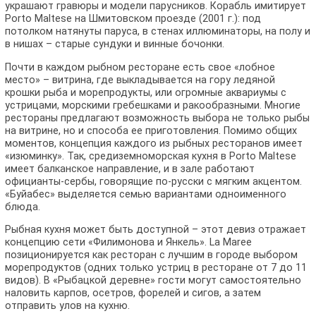
украшают гравюры и модели парусников. Корабль имитирует
Porto Maltese на Шмитовском проезде (2001 г.): под
потолком натянуты паруса, в стенах иллюминаторы, на полу и
в нишах – старые сундуки и винные бочонки.
Почти в каждом рыбном ресторане есть свое «лобное
место» – витрина, где выкладывается на гору ледяной
крошки рыба и морепродукты, или огромные аквариумы с
устрицами, морскими гребешками и ракообразными. Многие
рестораны предлагают возможность выбора не только рыбы
на витрине, но и способа ее приготовления. Помимо общих
моментов, концепция каждого из рыбных ресторанов имеет
«изюминку». Так, средиземноморская кухня в Porto Maltese
имеет балканское направление, и в зале работают
официанты-сербы, говорящие по-русски с мягким акцентом.
«Буйабес» выделяется семью вариантами одноименного
блюда.
Рыбная кухня может быть доступной – этот девиз отражает
концепцию сети «Филимонова и Янкель». La Maree
позиционируется как ресторан с лучшим в городе выбором
морепродуктов (одних только устриц в ресторане от 7 до 11
видов). В «Рыбацкой деревне» гости могут самостоятельно
наловить карпов, осетров, форелей и сигов, а затем
отправить улов на кухню.