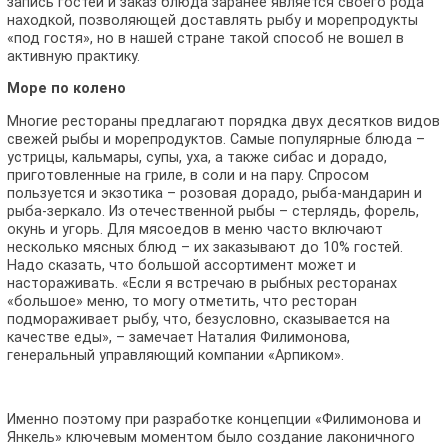
запись гостей и заказ блюда заранее является своего рода
находкой, позволяющей доставлять рыбу и морепродукты
«под гостя», но в нашей стране такой способ не вошел в
активную практику.
Море по колено
Многие рестораны предлагают порядка двух десятков видов
свежей рыбы и морепродуктов. Самые популярные блюда –
устрицы, кальмары, супы, уха, а также сибас и дорадо,
приготовленные на гриле, в соли и на пару. Спросом
пользуется и экзотика – розовая дорадо, рыба-мандарин и
рыба-зеркало. Из отечественной рыбы – стерлядь, форель,
окунь и угорь. Для мясоедов в меню часто включают
несколько мясных блюд – их заказывают до 10% гостей.
Надо сказать, что большой ассортимент может и
настораживать. «Если я встречаю в рыбных ресторанах
«большое» меню, то могу отметить, что ресторан
подмораживает рыбу, что, безусловно, сказывается на
качестве еды», – замечает Наталия Филимонова,
генеральный управляющий компании «Арпиком».
Именно поэтому при разработке концепции «Филимонова и
Янкель» ключевым моментом было создание лаконичного