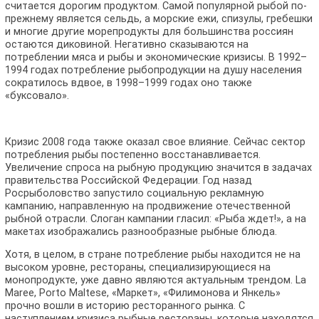
считается дорогим продуктом. Самой популярной рыбой по-
прежнему является сельдь, а морские ежи, спизулы, гребешки
и многие другие морепродукты для большинства россиян
остаются диковиной. Негативно сказываются на
потреблении мяса и рыбы и экономические кризисы. В 1992–
1994 годах потребление рыбопродукции на душу населения
сократилось вдвое, в 1998–1999 годах оно также
«буксовало».
Кризис 2008 года также оказал свое влияние. Сейчас сектор
потребления рыбы постепенно восстанавливается.
Увеличение спроса на рыбную продукцию значится в задачах
правительства Российской Федерации. Год назад
Росрыболовство запустило социальную рекламную
кампанию, направленную на продвижение отечественной
рыбной отрасли. Слоган кампании гласил: «Рыба ждет!», а на
макетах изображались разнообразные рыбные блюда.
Хотя, в целом, в стране потребление рыбы находится не на
высоком уровне, рестораны, специализирующиеся на
монопродукте, уже давно являются актуальным трендом. La
Maree, Porto Maltese, «Маркет», «Филимонова и Янкель»
прочно вошли в историю ресторанного рынка. С
наступлением кризиса рыбные рестораны, которые находятся