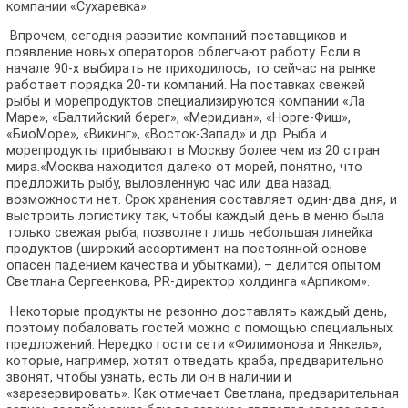
компании «Сухаревка».
Впрочем, сегодня развитие компаний-поставщиков и
появление новых операторов облегчают работу. Если в
начале 90-х выбирать не приходилось, то сейчас на рынке
работает порядка 20-ти компаний. На поставках свежей
рыбы и морепродуктов специализируются компании «Ла
Маре», «Балтийский берег», «Меридиан», «Норге-Фиш»,
«БиоМоре», «Викинг», «Восток-Запад» и др. Рыба и
морепродукты прибывают в Москву более чем из 20 стран
мира.«Москва находится далеко от морей, понятно, что
предложить рыбу, выловленную час или два назад,
возможности нет. Срок хранения составляет один-два дня, и
выстроить логистику так, чтобы каждый день в меню была
только свежая рыба, позволяет лишь небольшая линейка
продуктов (широкий ассортимент на постоянной основе
опасен падением качества и убытками), – делится опытом
Светлана Сергеенкова, PR-директор холдинга «Арпиком».
Некоторые продукты не резонно доставлять каждый день,
поэтому побаловать гостей можно с помощью специальных
предложений. Нередко гости сети «Филимонова и Янкель»,
которые, например, хотят отведать краба, предварительно
звонят, чтобы узнать, есть ли он в наличии и
«зарезервировать». Как отмечает Светлана, предварительная