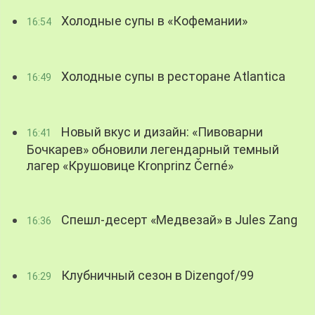
Холодные супы в «Кофемании»
16:54
Холодные супы в ресторане Atlantica
16:49
Новый вкус и дизайн: «Пивоварни
16:41
Бочкарев» обновили легендарный темный
лагер «Крушовице Kronprinz Černé»
Спешл-десерт «Медвезай» в Jules Zang
16:36
Клубничный сезон в Dizengof/99
16:29