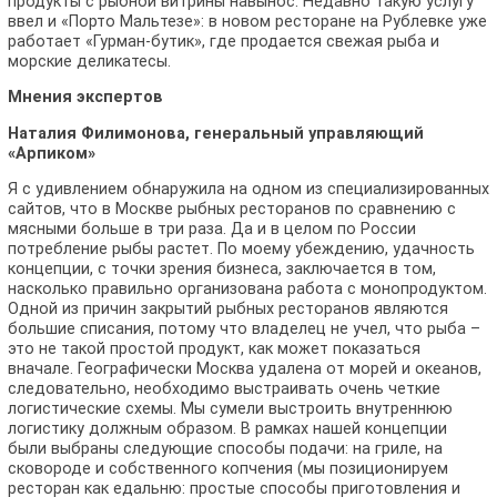
продукты с рыбной витрины навынос. Недавно такую услугу
ввел и «Порто Мальтезе»: в новом ресторане на Рублевке уже
работает «Гурман-бутик», где продается свежая рыба и
морские деликатесы.
Мнения экспертов
Наталия Филимонова, генеральный управляющий
«Арпиком»
Я с удивлением обнаружила на одном из специализированных
сайтов, что в Москве рыбных ресторанов по сравнению с
мясными больше в три раза. Да и в целом по России
потребление рыбы растет. По моему убеждению, удачность
концепции, с точки зрения бизнеса, заключается в том,
насколько правильно организована работа с монопродуктом.
Одной из причин закрытий рыбных ресторанов являются
большие списания, потому что владелец не учел, что рыба –
это не такой простой продукт, как может показаться
вначале. Географически Москва удалена от морей и океанов,
следовательно, необходимо выстраивать очень четкие
логистические схемы. Мы сумели выстроить внутреннюю
логистику должным образом. В рамках нашей концепции
были выбраны следующие способы подачи: на гриле, на
сковороде и собственного копчения (мы позиционируем
ресторан как едальню: простые способы приготовления и