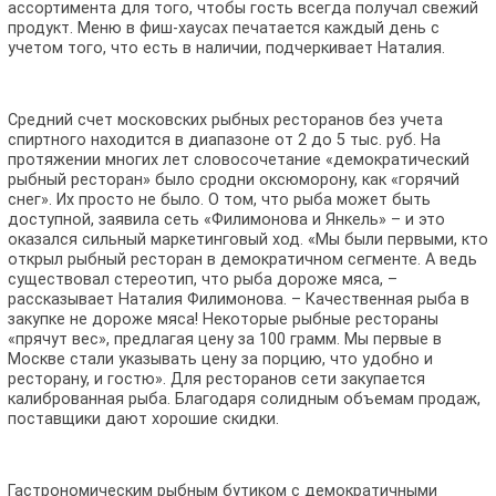
ассортимента для того, чтобы гость всегда получал свежий
продукт. Меню в фиш-хаусах печатается каждый день с
учетом того, что есть в наличии, подчеркивает Наталия.
Средний счет московских рыбных ресторанов без учета
спиртного находится в диапазоне от 2 до 5 тыс. руб. На
протяжении многих лет словосочетание «демократический
рыбный ресторан» было сродни оксюморону, как «горячий
снег». Их просто не было. О том, что рыба может быть
доступной, заявила сеть «Филимонова и Янкель» – и это
оказался сильный маркетинговый ход. «Мы были первыми, кто
открыл рыбный ресторан в демократичном сегменте. А ведь
существовал стереотип, что рыба дороже мяса, –
рассказывает Наталия Филимонова. – Качественная рыба в
закупке не дороже мяса! Некоторые рыбные рестораны
«прячут вес», предлагая цену за 100 грамм. Мы первые в
Москве стали указывать цену за порцию, что удобно и
ресторану, и гостю». Для ресторанов сети закупается
калиброванная рыба. Благодаря солидным объемам продаж,
поставщики дают хорошие скидки.
Гастрономическим рыбным бутиком с демократичными