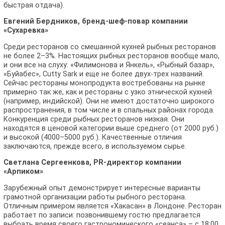
быстрая отдача).
Евгений Бердников, бренд-шеф-повар компании
«Сухаревка»
Среди ресторанов со смешанной кухней рыбных ресторанов
не более 2–3%. Настоящих рыбных ресторанов вообще мало,
и они все на слуху: «Филимонова и Янкель», «Рыбный базар»,
«Буйабес», Cutty Sark и еще не более двух-трех названий.
Сейчас рестораны монопродукта востребованы на рынке
примерно так же, как и рестораны с узко этнической кухней
(например, индийской). Они не имеют достаточно широкого
распространения, в том числе и в спальных районах города.
Конкуренция среди рыбных ресторанов низкая. Они
находятся в ценовой категории выше среднего (от 2000 руб.)
и высокой (4000–5000 руб.). Качественные отличия
заключаются, прежде всего, в используемом сырье.
Светлана Сергеенкова, PR-директор компании
«Арпиком»
Зарубежный опыт демонстрирует интересные варианты
грамотной организации работы рыбного ресторана.
Отличным примером является «Хакасан» в Лондоне. Ресторан
работает по записи: позвонившему гостю предлагается
выбрать время своего гастрономического «сеанса» – с 18:00