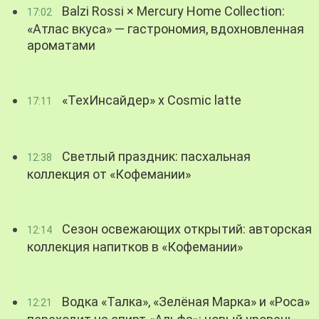
Balzi Rossi × Mercury Home Collection:
17:02
«Атлас вкуса» — гастрономия, вдохновленная
ароматами
«ТехИнсайдер» х Cosmic latte
17:11
Светлый праздник: пасхальная
12:38
коллекция от «Кофемании»
Сезон освежающих открытий: авторская
12:14
коллекция напитков в «Кофемании»
Водка «Талка», «Зелёная Марка» и «Роса»
12:21