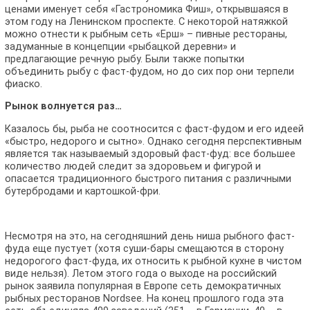
ценами именует себя «Гастрономика Фиш», открывшаяся в
этом году на Ленинском проспекте. С некоторой натяжкой
можно отнести к рыбным сеть «Ерш» – пивные рестораны,
задуманные в концепции «рыбацкой деревни» и
предлагающие речную рыбу. Были также попытки
объединить рыбу с фаст-фудом, но до сих пор они терпели
фиаско.
Рынок волнуется раз…
Казалось бы, рыба не соотносится с фаст-фудом и его идеей
«быстро, недорого и сытно». Однако сегодня перспективным
является так называемый здоровый фаст-фуд: все большее
количество людей следит за здоровьем и фигурой и
опасается традиционного быстрого питания с различными
бутербродами и картошкой-фри.
Несмотря на это, на сегодняшний день ниша рыбного фаст-
фуда еще пустует (хотя суши-бары смещаются в сторону
недорогого фаст-фуда, их относить к рыбной кухне в чистом
виде нельзя). Летом этого года о выходе на российский
рынок заявила популярная в Европе сеть демократичных
рыбных ресторанов Nordsee. На конец прошлого года эта