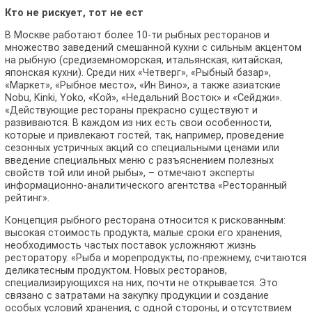
Кто не рискует, тот не ест
В Москве работают более 10-ти рыбных ресторанов и
множество заведений смешанной кухни с сильным акцентом
на рыбную (средиземноморская, итальянская, китайская,
японская кухни). Среди них «Четверг», «Рыбный базар»,
«Маркет», «Рыбное место», «Ин Вино», а также азиатские
Nobu, Kinki, Yoko, «Кой», «Недальний Восток» и «Сейджи».
«Действующие рестораны прекрасно существуют и
развиваются. В каждом из них есть свои особенности,
которые и привлекают гостей, так, например, проведение
сезонных устричных акций со специальными ценами или
введение специальных меню с разъяснением полезных
свойств той или иной рыбы», – отмечают эксперты
информационно-аналитического агентства «Ресторанный
рейтинг».
Концепция рыбного ресторана относится к рискованным:
высокая стоимость продукта, малые сроки его хранения,
необходимость частых поставок усложняют жизнь
ресторатору. «Рыба и морепродукты, по-прежнему, считаются
деликатесным продуктом. Новых ресторанов,
специализирующихся на них, почти не открывается. Это
связано с затратами на закупку продукции и создание
особых условий хранения, с одной стороны, и отсутствием