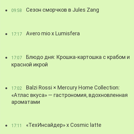
Сезон сморчков в Jules Zang
09:58
Avero mio x Lumisfera
17:17
Блюдо дня: Крошка-картошка с крабом и
17:07
красной икрой
Balzi Rossi × Mercury Home Collection:
17:02
«Атлас вкуса» — гастрономия, вдохновленная
ароматами
«ТехИнсайдер» х Cosmic latte
17:11