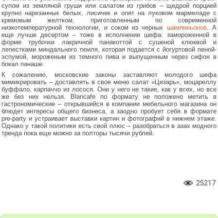
супом из земляной груши или салатом из грибов – щедрой порцией
крупно нарезанных белых, лисичек и опят на луковом мармеладе с
кремовым желтком, приготовленным по современной
низкотемпературной технологии, и соком из черных
шампиньонов
. А
еще лучше десертом – тоже в исполнении шефа: замороженной в
форме трубочки лакричной панакоттой с сушеной клюквой и
лепестками миндального тюиля, которая подается с йогуртовой пеной-
эспумой, мороженым из темного пива и выпущенным через сифон в
бокал панаше.
К сожалению, московские законы заставляют молодого шефа
мимикрировать – доставлять в свое меню салат «Цезарь», моцареллу
буффало, карпаччо из лосося. Они у него не такие, как у всех, но все
же без них нельзя. Blancafe по формату не положено метить в
гастрономические – открывшийся в компании мебельного магазина он
блюдет интересы общего бизнеса, а заодно пробует себя в формате
pre-party и устраивает выставки картин и фотографий в нижнем этаже.
Однако у такой политики есть свой плюс – разобраться в азах модного
тренда пока еще можно за полторы тысячи рублей.
25217