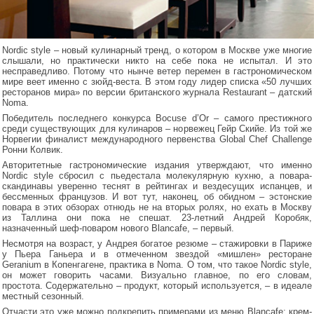
Nordic style – новый кулинарный тренд, о котором в Москве уже многие
слышали, но практически никто на себе пока не испытал. И это
несправедливо. Потому что нынче ветер перемен в гастрономическом
мире веет именно с зюйд-веста. В этом году лидер списка «50 лучших
ресторанов мира» по версии британского журнала Restaurant – датский
Noma.
Победитель последнего конкурса Bocuse d’Or – самого престижного
среди существующих для кулинаров – норвежец Гейр Скийе. Из той же
Норвегии финалист международного первенства Global Chef Challenge
Ронни Колвик.
Авторитетные гастрономические издания утверждают, что именно
Nordic style сбросил с пьедестала молекулярную кухню, а повара-
скандинавы уверенно теснят в рейтингах и вездесущих испанцев, и
бессменных французов. И вот тут, наконец, об обидном – эстонские
повара в этих обзорах отнюдь не на вторых ролях, но ехать в Москву
из Таллина они пока не спешат. 23-летний Андрей Коробяк,
назначенный шеф-поваром нового Blancafe, – первый.
Несмотря на возраст, у Андрея богатое резюме – стажировки в Париже
у Пьера Ганьера и в отмеченном звездой «мишлен» ресторане
Geranium в Копенгагене, практика в Noma. О том, что такое Nordic style,
он может говорить часами. Визуально главное, по его словам,
простота. Содержательно – продукт, который используется, – в идеале
местный сезонный.
Отчасти это уже можно подкрепить примерами из меню Blancafe: крем-