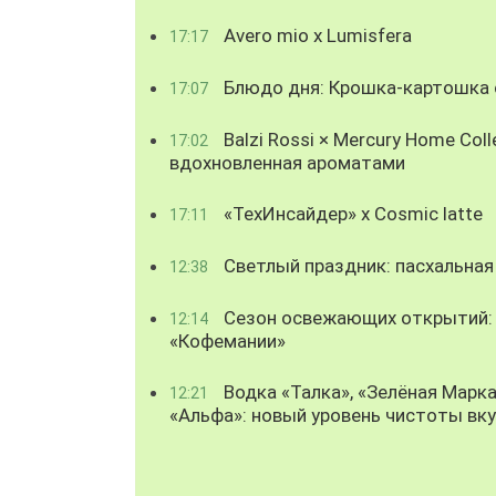
Avero mio x Lumisfera
17:17
Блюдо дня: Крошка-картошка с
17:07
Balzi Rossi × Mercury Home Coll
17:02
вдохновленная ароматами
«ТехИнсайдер» х Cosmic latte
17:11
Светлый праздник: пасхальная
12:38
Сезон освежающих открытий: 
12:14
«Кофемании»
Водка «Талка», «Зелёная Марка
12:21
«Альфа»: новый уровень чистоты вк