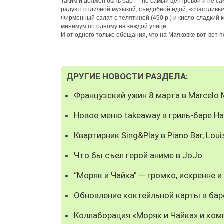
Таким и должен быть бар — не самый центровой и не с
радуют отличной музыкой, съедобной едой, «счастливы
Фирменный салат с телятиной (490 р.) и кисло-сладкий к
минимум по одному на каждой улице.
И от одного только обещания, что на Маяковке вот-вот 
ДРУГИЕ НОВОСТИ РАЗДЕЛА:
Французский ужин 8 марта в Marcelo 
Новое меню takeaway в гриль-баре Ha
Квартирник Sing&Play в Piano Bar, Loui
Что бы съел герой аниме в JoJo
“Моряк и Чайка” — громко, искренне и
Обновление коктейльной карты в ба
Коллаборация «Моряк и Чайка» и ко