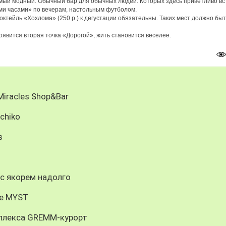
амый модный. Обычный бар для обычных людей. Которых здесь приветливо вс
ми часами» по вечерам, настольным футболом.
октейль «Хохлома» (250 р.) к дегустации обязательны. Таких мест должно быт
появится вторая точка «Дорогой», жить становится веселее.
Miracles Shop&Bar
chiko
s
 с якорем надолго
ре MYST
мплекса GREMM-курорт