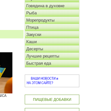
Говядина в духовке
Рыба
Морепродукты
Птица
Закуски
Каши
Десерты
Лучшие рецепты
Быстрая еда
NICA
ПИЩЕВЫЕ ДОБАВКИ