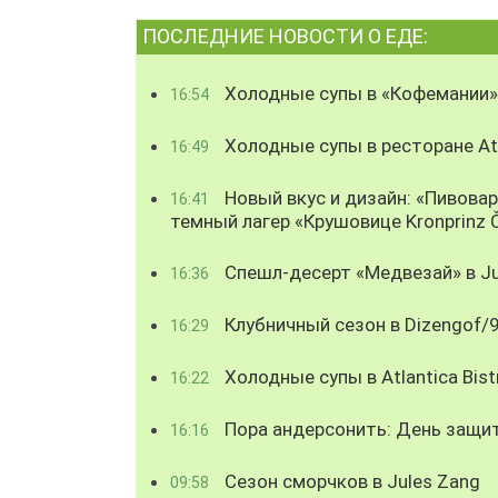
ПОСЛЕДНИЕ НОВОСТИ О ЕДЕ:
Холодные супы в «Кофемании»
16:54
Холодные супы в ресторане Atl
16:49
Новый вкус и дизайн: «Пивова
16:41
темный лагер «Крушовице Kronprinz 
Спешл-десерт «Медвезай» в Ju
16:36
Клубничный сезон в Dizengof/
16:29
Холодные супы в Atlantica Bist
16:22
Пора андерсонить: День защи
16:16
Сезон сморчков в Jules Zang
09:58