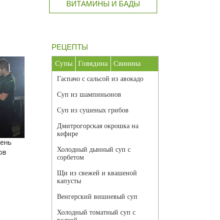
ВИТАМИНЫ И БАДЫ
РЕЦЕПТЫ
Супы
Говядина
Свинина
Гаспачо с сальсой из авокадо
Суп из шампиньонов
Суп из сушеных грибов
Дмитрогорская окрошка на
кефире
День
Холодный дынный суп с
ов
сорбетом
Щи из свежей и квашеной
капусты
Венгерский вишневый суп
Холодный томатный суп с