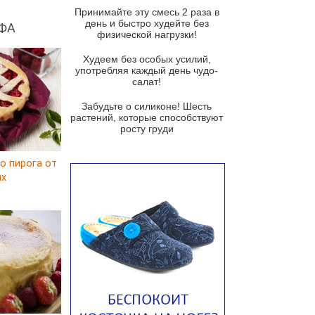
и гремолатой
Принимайте эту смесь 2 раза в
Грибной крем-суп с кростини с
день и быстро худейте без
ФА
козьим сыром
физической нагрузки!
Суп мисо с зеленым луком и
Худеем без особых усилий,
тофу
употребляя каждый день чудо-
салат!
Суп из помидоров черри с песто
из рукколы
Забудьте о силиконе! Шесть
растений, которые способствуют
Португальский чесночный суп с
росту груди
яйцом
Авголемоно
о пирога от
ux
Том ям с тофу
Ирландский картофельный суп
Суп из пастернака
Пряный морковный суп во время
зимних холодов
Тосканский фасолевый суп
Американский суп из красной