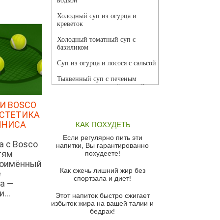
водкой
Холодный суп из огурца и
креветок
Холодный томатный суп с
базиликом
Суп из огурца и лосося с сальсой
Тыквенный суп с печеным
чесноком и томатной сальсой
Грибной суп
И BOSCO
ЭСТЕТИКА
Томатный суп с кремом из
ННИСА
КАК ПОХУДЕТЬ
красного перца
Если регулярно пить эти
Парижский луковый суп
а с Bosco
напитки, Вы гарантированно
тям
похудеете!
Суп из спаржи и горошка с
ноимённый
сыром пармезан
Как сжечь лишний жир без
е
спортзала и диет!
Суп-крем из цветной капусты
а —
...
Этот напиток быстро сжигает
Французский луковый суп
избыток жира на вашей талии и
бедрах!
Суп из баклажанов с моцареллой