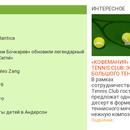
ИНТЕРЕСНОЕ
antica
рни Бочкарев» обновили легендарный
Černé»
«КОФЕМАНИЯ» 
TENNIS CLUB: 
les Zang
БОЛЬШОГО ТЕ
В рамках
99
сотрудничеств
Tennis Club гос
предложат од
ro
десерт в форм
теннисного мяч
ты детей в Андерсон
нежную компози
Подробнее...