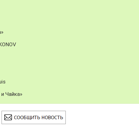
а»
IKONOV
uis
 и Чайка»