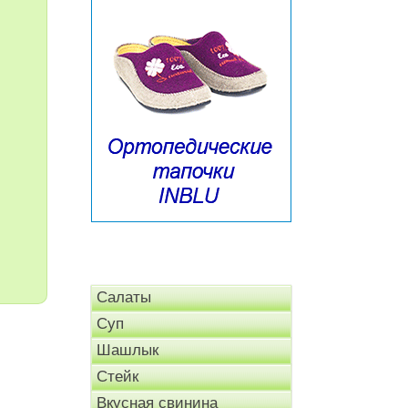
Салаты
Суп
Шашлык
Стейк
Вкусная свинина