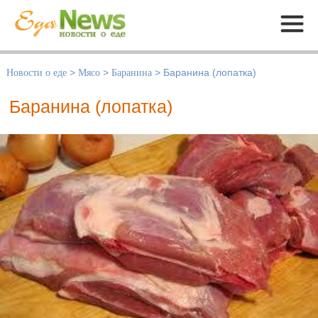
Меню
Новости о еде
>
Мясо
>
Баранина
>
Баранина (лопатка)
Баранина (лопатка)