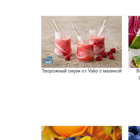
Творожный смузи от Valio с малиной
В