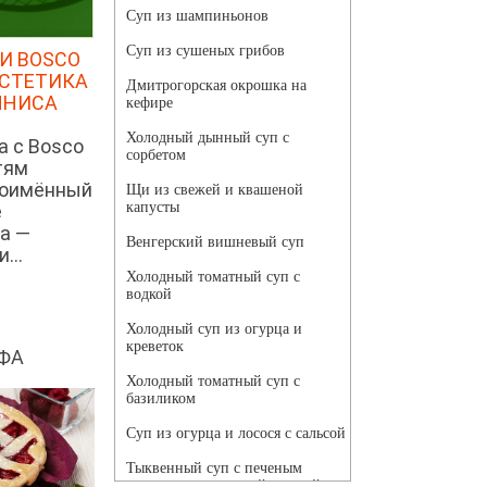
Суп из шампиньонов
Суп из сушеных грибов
И BOSCO
ЭСТЕТИКА
Дмитрогорская окрошка на
ННИСА
кефире
Холодный дынный суп с
а с Bosco
сорбетом
тям
ноимённый
Щи из свежей и квашеной
капусты
е
а —
Венгерский вишневый суп
...
Холодный томатный суп с
водкой
Холодный суп из огурца и
креветок
ФА
Холодный томатный суп с
базиликом
Суп из огурца и лосося с сальсой
Тыквенный суп с печеным
чесноком и томатной сальсой