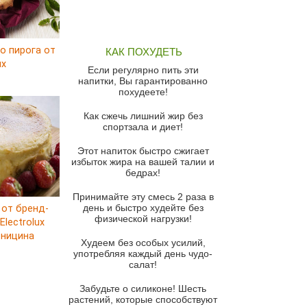
Грибной суп
Томатный суп с кремом из
о пирога от
КАК ПОХУДЕТЬ
красного перца
ux
Если регулярно пить эти
Парижский луковый суп
напитки, Вы гарантированно
похудеете!
Суп из спаржи и горошка с
сыром пармезан
Как сжечь лишний жир без
спортзала и диет!
Суп-крем из цветной капусты
Этот напиток быстро сжигает
Французский луковый суп
избыток жира на вашей талии и
бедрах!
Суп из баклажанов с моцареллой
и гремолатой
Принимайте эту смесь 2 раза в
Грибной крем-суп с кростини с
день и быстро худейте без
 от бренд-
козьим сыром
физической нагрузки!
lectrolux
рницина
Суп мисо с зеленым луком и
Худеем без особых усилий,
тофу
употребляя каждый день чудо-
салат!
Суп из помидоров черри с песто
из рукколы
Забудьте о силиконе! Шесть
растений, которые способствуют
Португальский чесночный суп с