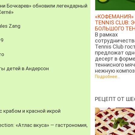
рни Бочкарев» обновили легендарный
Černé»
«КОФЕМАНИЯ» 
TENNIS CLUB: 
les Zang
БОЛЬШОГО ТЕ
В рамках
99
сотрудничеств
Tennis Club гос
предложат од
ro
десерт в форм
теннисного мяч
ты детей в Андерсон
нежную компози
Подробнее...
РЕЦЕПТ ОТ ШЕ
 крабом и красной икрой
ection: «Атлас вкуса» — гастрономия,