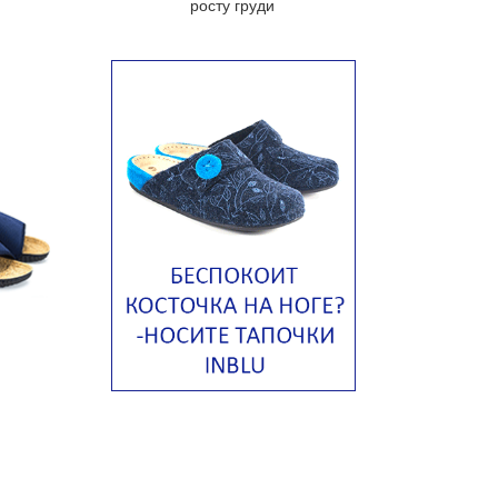
росту груди
яйцом
Авголемоно
Том ям с тофу
Ирландский картофельный суп
Суп из пастернака
Пряный морковный суп во время
зимних холодов
Тосканский фасолевый суп
Американский суп из красной
фасоли с сальсой гуакамоле
Острый чечевичный суп с
кремом из петрушки
Суп с лапшой рамен в
Токийском стиле
Малайзийская лакса с
креветками
Японский суп-лапша