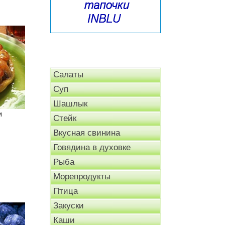
Салаты
Суп
Шашлык
и
Стейк
Вкусная свинина
Говядина в духовке
Рыба
Морепродукты
Птица
Закуски
Каши