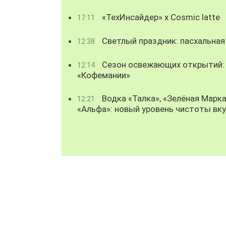
«ТехИнсайдер» х Cosmic latte
17:11
Светлый праздник: пасхальная
12:38
Сезон освежающих открытий: 
12:14
«Кофемании»
Водка «Талка», «Зелёная Марка
12:21
«Альфа»: новый уровень чистоты вк