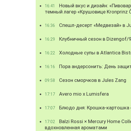
Новый вкус и дизайн: «Пивова
16:41
темный лагер «Крушовице Kronprinz 
Спешл-десерт «Медвезай» в Ju
16:36
Клубничный сезон в Dizengof/
16:29
Холодные супы в Atlantica Bist
16:22
Пора андерсонить: День защи
16:16
Сезон сморчков в Jules Zang
09:58
Avero mio x Lumisfera
17:17
Блюдо дня: Крошка-картошка с
17:07
Balzi Rossi × Mercury Home Coll
17:02
вдохновленная ароматами