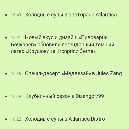
Холодные супы в ресторане Atlantica
16:49
Новый вкус и дизайн: «Пивоварни
16:41
Бочкарев» обновили легендарный темный
лагер «Крушовице Kronprinz Černé»
Спешл-десерт «Медвезай» в Jules Zang
16:36
Клубничный сезон в Dizengof/99
16:29
Холодные супы в Atlantica Bistro
16:22