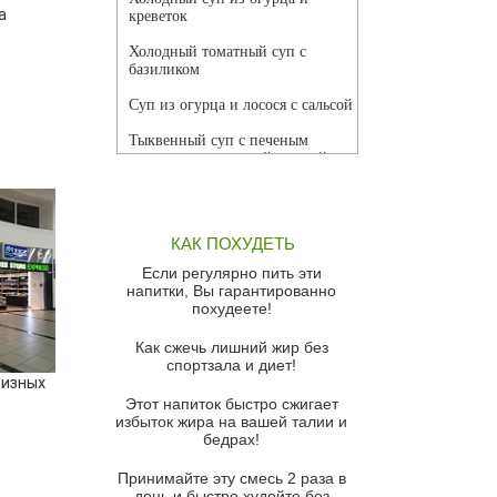
а
креветок
Холодный томатный суп с
базиликом
Суп из огурца и лосося с сальсой
Тыквенный суп с печеным
чесноком и томатной сальсой
Грибной суп
Томатный суп с кремом из
КАК ПОХУДЕТЬ
красного перца
Если регулярно пить эти
Парижский луковый суп
напитки, Вы гарантированно
похудеете!
Суп из спаржи и горошка с
сыром пармезан
Как сжечь лишний жир без
спортзала и диет!
Суп-крем из цветной капусты
цизных
Этот напиток быстро сжигает
Французский луковый суп
избыток жира на вашей талии и
бедрах!
Суп из баклажанов с моцареллой
и гремолатой
Принимайте эту смесь 2 раза в
Грибной крем-суп с кростини с
день и быстро худейте без