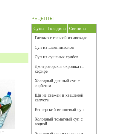
РЕЦЕПТЫ
Супы
Говядина
Свинина
Гаспачо с сальсой из авокадо
Суп из шампиньонов
Суп из сушеных грибов
Дмитрогорская окрошка на
кефире
Холодный дынный суп с
сорбетом
Щи из свежей и квашеной
капусты
Венгерский вишневый суп
Холодный томатный суп с
водкой
 –
Холодный суп из огурца и