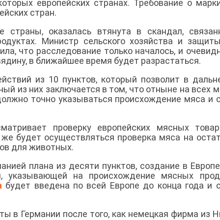
оторых европейских странах. Требование о марк
ейских стран.
ие страны, оказалась втянута в скандал, связа
одуктах. Министр сельского хозяйства и защит
ла, что расследование только началось, и очевидн
вядину, в ближайшее время будет разрастаться.
йствий из 10 пунктов, который позволит в даль
ый из них заключается в том, что отныне на всех 
 должно точно указываться происхождение мяса и 
сматривает проверку европейских мясных товар
к же будет осуществляться проверка мяса на оста
ов для животных.
анией плана из десяти пунктов, создание в Европ
, указывающей на происхождение мясных проду
а
будет введена по всей Европе до конца года и 
ты в Германии после того, как немецкая фирма из 