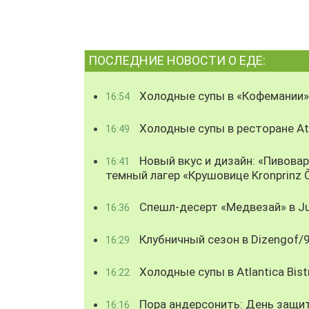
ПОСЛЕДНИЕ НОВОСТИ О ЕДЕ:
Холодные супы в «Кофемании»
16:54
Холодные супы в ресторане Atl
16:49
Новый вкус и дизайн: «Пивова
16:41
темный лагер «Крушовице Kronprinz 
Спешл-десерт «Медвезай» в Ju
16:36
Клубничный сезон в Dizengof/
16:29
Холодные супы в Atlantica Bist
16:22
Пора андерсонить: День защи
16:16