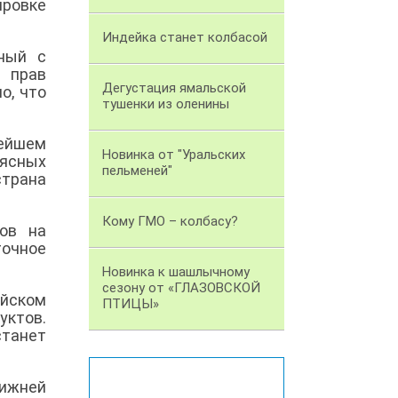
ировке
Индейка станет колбасой
нный с
ы прав
Дегустация ямальской
о, что
тушенки из оленины
нейшем
Новинка от "Уральских
мясных
пельменей"
страна
Кому ГМО – колбасу?
ов на
точное
Новинка к шашлычному
сезону от «ГЛАЗОВСКОЙ
ейском
ПТИЦЫ»
ктов.
станет
Нижней