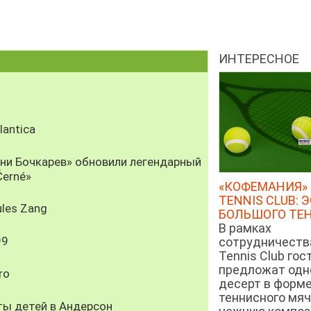
ИНТЕРЕСНОЕ
antica
рни Бочкарев» обновили легендарный
Černé»
«КОФЕМАНИЯ» 
TENNIS CLUB: 
les Zang
БОЛЬШОГО ТЕ
В рамках
99
сотрудничеств
Tennis Club гос
предложат од
ro
десерт в форм
теннисного мяч
ты детей в Андерсон