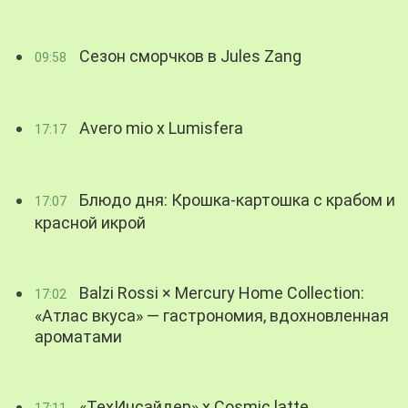
Сезон сморчков в Jules Zang
09:58
Avero mio x Lumisfera
17:17
Блюдо дня: Крошка-картошка с крабом и
17:07
красной икрой
Balzi Rossi × Mercury Home Collection:
17:02
«Атлас вкуса» — гастрономия, вдохновленная
ароматами
«ТехИнсайдер» х Cosmic latte