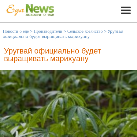
Меню
Новости о еде
>
Производители
>
Сельское хозяйство
>
Уругвай
официально будет выращивать марихуану
Уругвай официально будет
выращивать марихуану