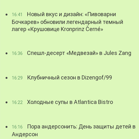
Новый вкус и дизайн: «Пивоварни
16:41
Бочкарев» обновили легендарный темный
лагер «Крушовице Kronprinz Černé»
Спешл-десерт «Медвезай» в Jules Zang
16:36
Клубничный сезон в Dizengof/99
16:29
Холодные супы в Atlantica Bistro
16:22
Пора андерсонить: День защиты детей в
16:16
Андерсон