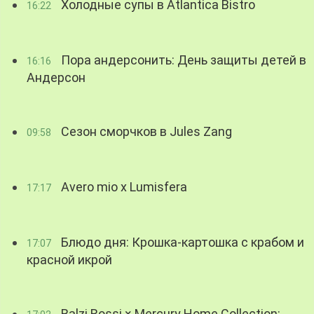
Холодные супы в Atlantica Bistro
16:22
Пора андерсонить: День защиты детей в
16:16
Андерсон
Сезон сморчков в Jules Zang
09:58
Avero mio x Lumisfera
17:17
Блюдо дня: Крошка-картошка с крабом и
17:07
красной икрой
Balzi Rossi × Mercury Home Collection: