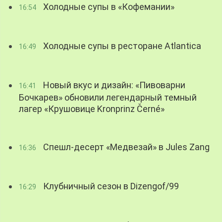
Холодные супы в «Кофемании»
16:54
Холодные супы в ресторане Atlantica
16:49
Новый вкус и дизайн: «Пивоварни
16:41
Бочкарев» обновили легендарный темный
лагер «Крушовице Kronprinz Černé»
Спешл-десерт «Медвезай» в Jules Zang
16:36
Клубничный сезон в Dizengof/99
16:29