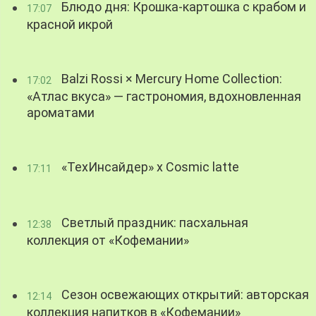
Блюдо дня: Крошка-картошка с крабом и
17:07
красной икрой
Balzi Rossi × Mercury Home Collection:
17:02
«Атлас вкуса» — гастрономия, вдохновленная
ароматами
«ТехИнсайдер» х Cosmic latte
17:11
Светлый праздник: пасхальная
12:38
коллекция от «Кофемании»
Сезон освежающих открытий: авторская
12:14
коллекция напитков в «Кофемании»