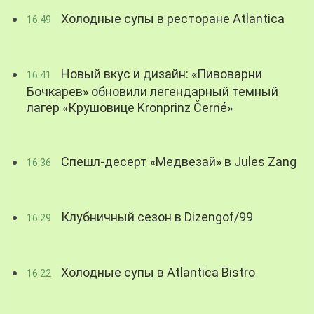
Холодные супы в ресторане Atlantica
16:49
Новый вкус и дизайн: «Пивоварни
16:41
Бочкарев» обновили легендарный темный
лагер «Крушовице Kronprinz Černé»
Спешл-десерт «Медвезай» в Jules Zang
16:36
Клубничный сезон в Dizengof/99
16:29
Холодные супы в Atlantica Bistro
16:22