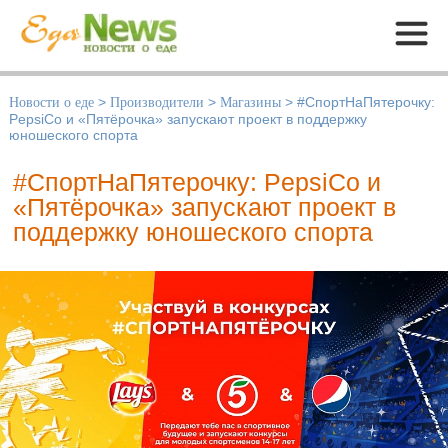
Меню
Новости о еде
>
Производители
>
Магазины
>
#СпортНаПятерочку:
PepsiCo и «Пятёрочка» запускают проект в поддержку
юношеского спорта
#СпортНаПятерочку: PepsiCo и
«Пятёрочка» запускают проект в
поддержку юношеского спорта