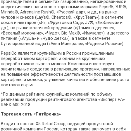
производителей в сегментах газированных, негазированных и
энергетических напитков с торговыми марками Pepsi®, 7UP®,
Mirinda®, Adrenaline Rush®, «Русский дар», и др., на рынке
чипсов и снеков (Lay’s®, Cheetos®, «ХрусTeam»), в сегменте
соков и нектаров («Я», «Фруктовый Сад», J7®, «Любимый» и
др.), на рынке молочной продукции («Домик в деревне»,
«Веселый молочник», «Чудо», Bio Max®, «Имунеле»), и детского
питания («Агуша» и «Чудо детки»), а также в сегменте
бутилированной воды («Аква Минерале», «Родники России»).
PepsiCo является крупнейшим в России промышленным
переработчиком картофеля и одним из крупнейших
переработчиков сырого молока. Компания инвестирует
значительные средства в реализацию программ, направленных
на повышение эффективности деятельности поставщиков
картофеля и молока, улучшение качества и обеспечение роста
поставок сырья.
*По данным рейтинга крупнейших компаний по объему
реализации продукции рейтингового агентства «Эксперт РА»
RAEX-600-2018
Торговая сеть «Пятёрочка»
Входит в состав X5 Retail Group, ведущей продуктовой
розничной компании России, которая также включает в себя