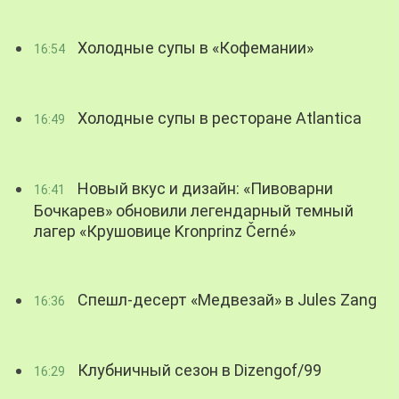
Холодные супы в «Кофемании»
16:54
Холодные супы в ресторане Atlantica
16:49
Новый вкус и дизайн: «Пивоварни
16:41
Бочкарев» обновили легендарный темный
лагер «Крушовице Kronprinz Černé»
Спешл-десерт «Медвезай» в Jules Zang
16:36
Клубничный сезон в Dizengof/99
16:29