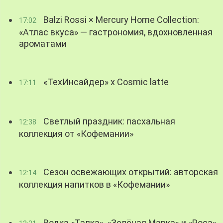
Balzi Rossi × Mercury Home Collection:
17:02
«Атлас вкуса» — гастрономия, вдохновленная
ароматами
«ТехИнсайдер» х Cosmic latte
17:11
Светлый праздник: пасхальная
12:38
коллекция от «Кофемании»
Сезон освежающих открытий: авторская
12:14
коллекция напитков в «Кофемании»
Водка «Талка», «Зелёная Марка» и «Роса»