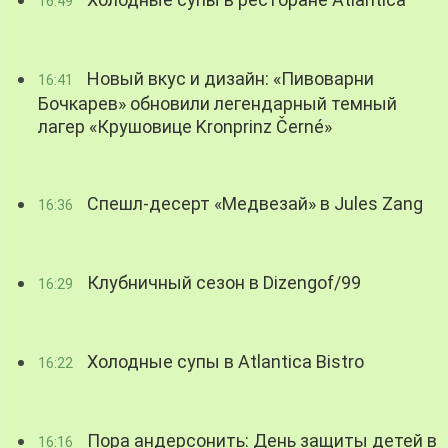
16:49
Новый вкус и дизайн: «Пивоварни
16:41
Бочкарев» обновили легендарный темный
лагер «Крушовице Kronprinz Černé»
Спешл-десерт «Медвезай» в Jules Zang
16:36
Клубничный сезон в Dizengof/99
16:29
Холодные супы в Atlantica Bistro
16:22
Пора андерсонить: День защиты детей в
16:16