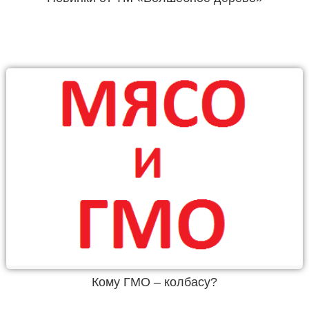
Кому ГМО – колбасу?