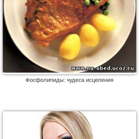
Фосфолипиды: чудеса исцеления