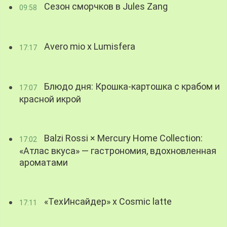
Сезон сморчков в Jules Zang
09:58
Avero mio x Lumisfera
17:17
Блюдо дня: Крошка-картошка с крабом и
17:07
красной икрой
Balzi Rossi × Mercury Home Collection:
17:02
«Атлас вкуса» — гастрономия, вдохновленная
ароматами
«ТехИнсайдер» х Cosmic latte
17:11