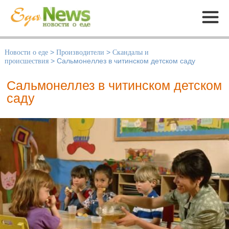
Меню
Новости о еде
>
Производители
>
Скандалы и
происшествия
>
Сальмонеллез в читинском детском саду
Сальмонеллез в читинском детском
саду