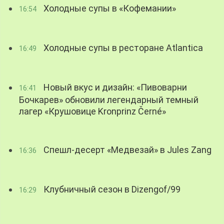
Холодные супы в «Кофемании»
16:54
Холодные супы в ресторане Atlantica
16:49
Новый вкус и дизайн: «Пивоварни
16:41
Бочкарев» обновили легендарный темный
лагер «Крушовице Kronprinz Černé»
Спешл-десерт «Медвезай» в Jules Zang
16:36
Клубничный сезон в Dizengof/99
16:29