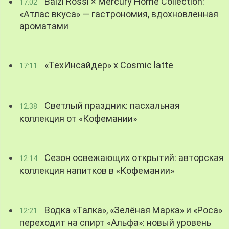
Balzi Rossi × Mercury Home Collection:
17:02
«Атлас вкуса» — гастрономия, вдохновленная
ароматами
«ТехИнсайдер» х Cosmic latte
17:11
Светлый праздник: пасхальная
12:38
коллекция от «Кофемании»
Сезон освежающих открытий: авторская
12:14
коллекция напитков в «Кофемании»
Водка «Талка», «Зелёная Марка» и «Роса»
12:21
переходит на спирт «Альфа»: новый уровень