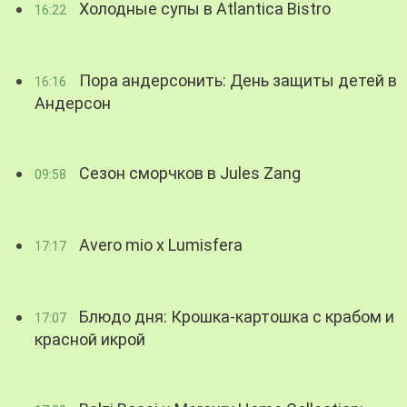
Холодные супы в Atlantica Bistro
16:22
Пора андерсонить: День защиты детей в
16:16
Андерсон
Сезон сморчков в Jules Zang
09:58
Avero mio x Lumisfera
17:17
Блюдо дня: Крошка-картошка с крабом и
17:07
красной икрой