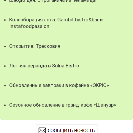
Блюдо дня: Строганина из пеламиды
Коллаборация лета: Gambit bistro&bar и
Instafoodpassion
Открытие: Тресковия
Летняя веранда в Sölna Bistro
Обновленные завтраки в кофейне «ЭКРЮ»
Сезонное обновление в гранд-кафе «Шануар»