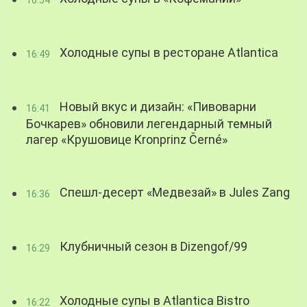
Холодные супы в ресторане Atlantica
16:49
Новый вкус и дизайн: «Пивоварни
16:41
Бочкарев» обновили легендарный темный
лагер «Крушовице Kronprinz Černé»
Спешл-десерт «Медвезай» в Jules Zang
16:36
Клубничный сезон в Dizengof/99
16:29
Холодные супы в Atlantica Bistro
16:22