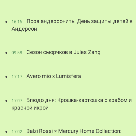
Пора андерсонить: День защиты детей в
16:16
Андерсон
Сезон сморчков в Jules Zang
09:58
Avero mio x Lumisfera
17:17
Блюдо дня: Крошка-картошка с крабом и
17:07
красной икрой
Balzi Rossi × Mercury Home Collection:
17:02