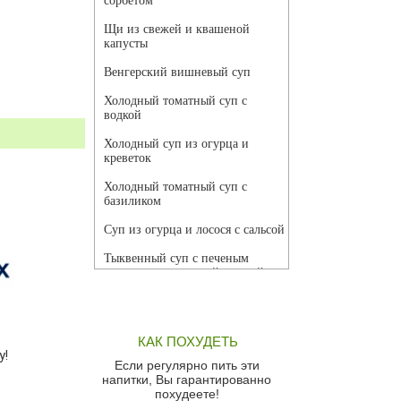
сорбетом
Щи из свежей и квашеной
капусты
Венгерский вишневый суп
Холодный томатный суп с
водкой
Холодный суп из огурца и
креветок
Холодный томатный суп с
базиликом
Суп из огурца и лосося с сальсой
Тыквенный суп с печеным
чесноком и томатной сальсой
Грибной суп
Томатный суп с кремом из
КАК ПОХУДЕТЬ
красного перца
у!
Если регулярно пить эти
Парижский луковый суп
напитки, Вы гарантированно
похудеете!