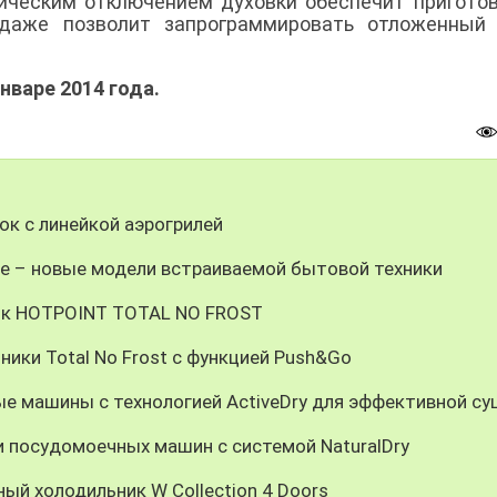
ическим отключением духовки обеспечит пригото
даже позволит запрограммировать отложенный 
нваре 2014 года.
к с линейкой аэрогрилей
не – новые модели встраиваемой бытовой техники
ник HOTPOINT TOTAL NO FROST
ники Total No Frost c функцией Push&Go
е машины с технологией ActiveDry для эффективной су
и посудомоечных машин с системой NaturalDry
ый холодильник W Collection 4 Doors