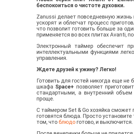
беспокоиться о чистоте духовки.
Zanussi делает повседневную жизнь 
ускорят и облегчат процесс пригото
что позволит готовить больше за оди
применяется во всех плитах Avanti, п
Электронный таймер обеспечит пр
интеллектуальными функциями легко
управления.
Ждете друзей к ужину? Легко!
Готовить для гостей никогда еще не 
шкафа
Space+
позволяет приготовит
стандартными, а внутренний объем 
проще.
С таймером Set & Go хозяйка сможет 
готовятся блюда. Просто установите 
том, что
блюдо
готово, и выключится.
После вечеринки больше не придется 