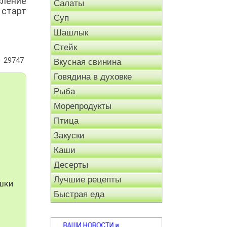
вление
Салаты
старт
Суп
Шашлык
Стейк
29747
Вкусная свинина
Говядина в духовке
Рыба
Морепродукты
Птица
Закуски
Каши
Десерты
Лучшие рецепты
шки
Быстрая еда