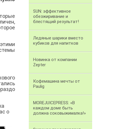
SUN: эффективное
оторые
обезжиривание и
личен,
блестящий результат!
оторое
Ледяные шарики вместо
кубиков для напитков
этими
истемы
Новинка от компании
Zepter
хового
Кофемашина мечты от
тались
Paulig
ораздо
MOREJUICEPRESS: «В
ка
каждом доме быть
ас о
должна соковыжималка!»