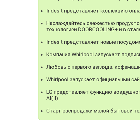
Indesit представляет коллекцию онл
Наслаждайтесь свежестью продуктов
технологией DOORCOOLING+ и в стал
Indesit представляет новые посудом
Компания Whirlpool запускает подпи
Любовь с первого взгляда: кофемаш
Whirlpool запускает официальный сайт
LG представляет функцию воздушног
AI(II)
Старт распродажи малой бытовой тех