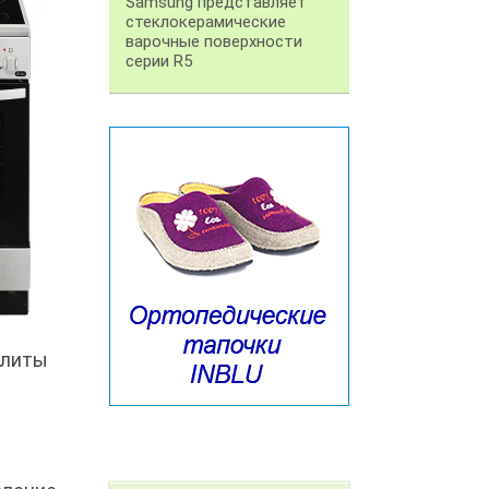
Samsung представляет
стеклокерамические
варочные поверхности
серии R5
плиты