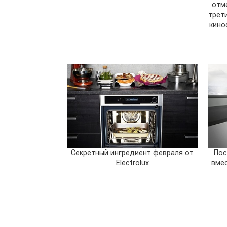
отм
трет
кино
Секретный ингредиент февраля от
Пос
Electrolux
вме