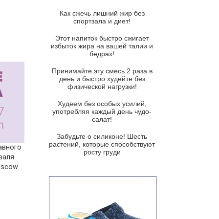
Суп из спаржи и горошка с
сыром пармезан
Как сжечь лишний жир без
спортзала и диет!
Суп-крем из цветной капусты
Этот напиток быстро сжигает
Французский луковый суп
избыток жира на вашей талии и
бедрах!
Суп из баклажанов с моцареллой
и гремолатой
Принимайте эту смесь 2 раза в
Грибной крем-суп с кростини с
день и быстро худейте без
козьим сыром
физической нагрузки!
Суп мисо с зеленым луком и
Худеем без особых усилий,
тофу
употребляя каждый день чудо-
салат!
Суп из помидоров черри с песто
из рукколы
Забудьте о силиконе! Шесть
растений, которые способствуют
лавного
Португальский чесночный суп с
росту груди
валя
яйцом
oscow
Авголемоно
Том ям с тофу
Ирландский картофельный суп