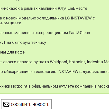
айн-сказок в рамках кампании #ЛучшеВместе
 с новой моделью холодильника LG INSTAVIEW с
ьном цветe
оечные машины с экспресс-циклом Fast&Clean
ску1 на бытовую технику
ины для кафе
 своего первого аутлета Whirlpool, Hotpoint, Indesit в М
о обжаривания и технологию INSTAVIEW в духовых шка
ники Hotpoint в официальном аутлете компании в Моск