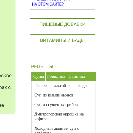
ПИЩЕВЫЕ ДОБАВКИ
ВИТАМИНЫ И БАДЫ
РЕЦЕПТЫ
оскве
Супы
Говядина
Свинина
Гаспачо с сальсой из авокадо
фах с
Суп из шампиньонов
ве
Суп из сушеных грибов
Дмитрогорская окрошка на
кефире
Холодный дынный суп с