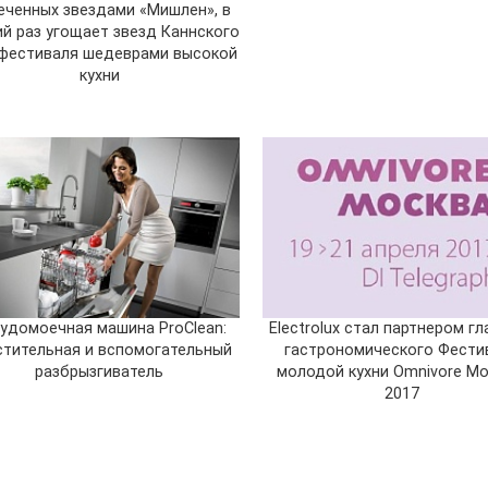
еченных звездами «Мишлен», в
ий раз угощает звезд Каннского
фестиваля шедеврами высокой
кухни
удомоечная машина ProClean:
Electrolux стал партнером г
стительная и вспомогательный
гастрономического Фести
разбрызгиватель
молодой кухни Omnivore M
2017