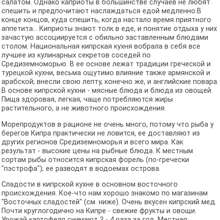
салатом. Однако каприоты в большинстве случаев не любят
спешить и предпочитают наслаждаться едой медленно.В
конце концов, куда спешить, когда настало время приятного
аппетита... Киприоты знают толк в еде, и понятие отдыха у них
зачастую ассоциируется с обильно заставленным блюдами
столом. Национальная кипрская кухня вобрала в себя все
лучшее из кулинарных секретов соседей по
Средиземноморью. В ее основе лежат традиции греческой и
турецкой кухни, весьма ощутимо влияние также армянской и
арабской; внесли свою лепту, конечно же, и английские повара.
В основе кипрской кухни - мясные блюда и блюда из овощей.
Пища здоровая, легкая, чаще потребляются жиры
растительного, а не животного происхождения.
Морепродуктов в рационе не очень много, потому что рыба у
берегов Кипра практически не ловится, ее доставляют из
других регионов Средиземноморья и всего мира. Как
результат - высокие цены на рыбные блюда. К местным
сортам рыбы относится кипрская форель (по-гречески
"пэстрофа"); ее разводят в водоемах острова.
Сладости в кипрской кухне в основном восточного
происхождения. Кое-что нам хорошо знакомо по магазинам
"Восточных сладостей" (см. ниже). Очень вкусен кипрский мед.
Почти круглогодично на Кипре - свежие фрукты и овощи.
Урожай картофеля снимают 3 - 4 раза за год. Местная