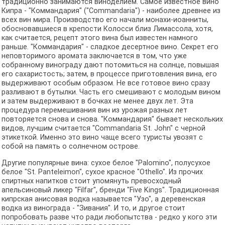
традиционно занимаются виноделием. Самое известное вино
Кипра - "Коммандария" ("Commandaria") - наиболее древнее из
всех вин мира. Производство его начали монахи-иоанниты,
обосновавшиеся в крепости Колосси близ Лимассола, хотя,
как считается, рецепт этого вина был известен намного
раньше. "Коммандария" - сладкое десертное вино. Секрет его
неповторимого аромата заключается в том, что уже
собранному винограду дают потомиться на солнце, повышая
его сахаристость; затем, в процессе приготовления вина, его
выдерживают особым образом. Не все готовое вино сразу
разливают в бутылки. Часть его смешивают с молодым вином
и затем выдерживают в бочках не менее двух лет. Эта
процедура перемешивания вин из урожая разных лет
повторяется снова и снова. "Коммандария" бывает нескольких
видов, лучшим считается "Commandaria St. John" с черной
этикеткой. Именно это вино чаще всего туристы увозят с
собой на память о солнечном острове.
Другие популярные вина: сухое белое "Palomino", полусухое
белое "St. Panteleimon", сухое красное "Othello". Из прочих
спиртных напитков стоит упомянуть превосходный
апельсиновый ликер "Filfar", бренди "Five Kings". Традиционная
кипрская анисовая водка называется "Узо", а деревенская
водка из винограда - "Зивания". И то, и другое стоит
попробовать разве что ради любопытства - редко у кого эти