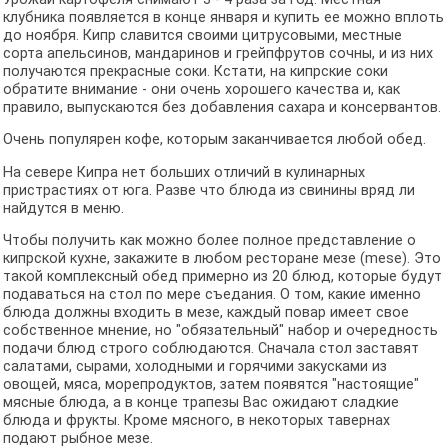
клубника появляется в конце января и купить ее можно вплоть
до ноября. Кипр славится своими цитрусовыми, местные
сорта апельсинов, мандаринов и грейпфрутов сочны, и из них
получаются прекрасные соки. Кстати, на кипрские соки
обратите внимание - они очень хорошего качества и, как
правило, выпускаются без добавления сахара и консервантов.
Очень популярен кофе, которым заканчивается любой обед.
На севере Кипра нет больших отличий в кулинарных
пристрастиях от юга. Разве что блюда из свинины вряд ли
найдутся в меню.
Чтобы получить как можно более полное представление о
кипрской кухне, закажите в любом ресторане мезе (mese). Это
такой комплексный обед примерно из 20 блюд, которые будут
подаваться на стол по мере съедания. О том, какие именно
блюда должны входить в мезе, каждый повар имеет свое
собственное мнение, но "обязательный" набор и очередность
подачи блюд строго соблюдаются. Сначала стол заставят
салатами, сырами, холодными и горячими закусками из
овощей, мяса, морепродуктов, затем появятся "настоящие"
мясные блюда, а в конце трапезы Вас ожидают сладкие
блюда и фрукты. Кроме мясного, в некоторых тавернах
подают рыбное мезе.