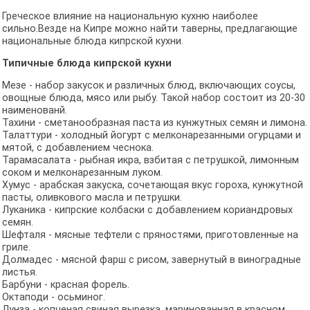
Греческое влияние на национальную кухню наиболее
сильно.Везде на Кипре можно найти таверны, предлагающие
национальные блюда кипрской кухни.
Типичные
блюда кипрской кухни
Мезе - набор закусок и различных блюд, включающих соусы,
овощные блюда, мясо или рыбу. Такой набор состоит из 20-30
наименованй.
Тахини - сметанообразная паста из кунжутных семян и лимона.
Талаттури - холодный йогурт с мелконарезанными огурцами и
мятой, с добавлением чеснока.
Тарамасалата - рыбная икра, взбитая с петрушкой, лимонным
соком и мелконарезанным луком.
Хумус - арабская закуска, сочетающая вкус гороха, кунжутной
пасты, оливкового масла и петрушки.
Луканика - кипрские колбаски с добавлением кориандровых
семян.
Шефталя - мясные тефтели с пряностями, приготовленные на
гриле.
Долмадес - мясной фарш с рисом, завернутый в виноградные
листья.
Барбуни - красная форель.
Октаподи - осьминог.
Лунза - копченая свиная вырезка, маринованная в красном