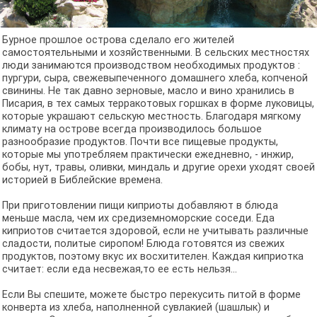
Бурное прошлое острова сделало его жителей
самостоятельными и хозяйственными. В сельских местностях
люди занимаются производством необходимых продуктов :
пургури, сыра, свежевыпеченного домашнего хлеба, копченой
свинины. Не так давно зерновые, масло и вино хранились в
Писария, в тех самых терракотовых горшках в форме луковицы,
которые украшают сельскую местность. Благодаря мягкому
климату на острове всегда производилось большое
разнообразие продуктов. Почти все пищевые продукты,
которые мы употребляем практически ежедневно, - инжир,
бобы, нут, травы, оливки, миндаль и другие орехи уходят своей
историей в Библейские времена.
При приготовлении пищи киприоты добавляют в блюда
меньше масла, чем их средиземноморские соседи. Еда
киприотов считается здоровой, если не учитывать различные
сладости, политые сиропом! Блюда готовятся из свежих
продуктов, поэтому вкус их восхитителен. Каждая киприотка
считает: если еда несвежая,то ее есть нельзя...
Если Вы спешите, можете быстро перекусить питой в форме
конверта из хлеба, наполненной сувлакией (шашлык) и