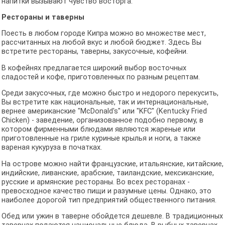
напитки вызывают чувство восторга.
Рестораны
и таверны
Поесть в любом городе Кипра можно во множестве мест,
рассчитанных на любой вкус и любой бюджет. Здесь Вы
встретите рестораны, таверны, закусочные, кофейни.
В кофейнях предлагается широкий выбор восточных
сладостей и кофе, приготовленных по разным рецептам.
Среди закусочных, где можно быстро и недорого перекусить,
Вы встретите как национальные, так и интернациональные,
вернее американские "McDonald's" или "KFC" (Kentucky Fried
Chicken) - заведение, организованное подобно первому, в
котором фирменными блюдами являются жареные или
приготовленные на гриле куриные крылья и ноги, а также
вареная кукуруза в початках.
На острове можно найти французские, итальянские, китайские,
индийские, ливанские, арабские, таиландские, мексиканские,
русские и армянские рестораны. Во всех ресторанах -
превосходное качество пищи и разумные цены. Однако, это
наиболее дорогой тип предприятий общественного питания.
Обед или ужин в таверне обойдется дешевле. В традиционных