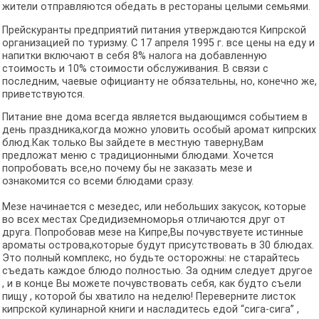
жители отправляются обедать в рестораны целыми семьями.
Прейскуранты предприятий питания утверждаются Кипрской
организацией по туризму. С 17 апреля 1995 г. все цены на еду и
напитки включают в себя 8% налога на добавленную
стоимость и 10% стоимости обслуживания. В связи с
последним, чаевые официанту не обязательны, но, конечно же,
приветствуются.
Питание вне дома всегда является выдающимся событием в
день праздника,когда можно уловить особый аромат кипрских
блюд.Как только Вы зайдете в местную таверну,Вам
предложат меню с традиционными блюдами. Хочется
попробовать все,но почему бы не заказать мезе и
ознакомится со всеми блюдами сразу.
Мезе начинается с мезедес, или небольших закусок, которые
во всех местах Средидиземноморья отличаются друг от
друга. Попробовав мезе на Кипре,Вы почувствуете истинные
ароматы острова,которые будут присутствовать в 30 блюдах.
Это полный комплекс, но будьте осторожны: не старайтесь
съедать каждое блюдо полностью. За одним следует другое
, и в конце Вы можете почувствовать себя, как будто съели
пищу , которой бы хватило на неделю! Переверните листок
кипрской кулинарной книги и насладитесь едой “сига-сига” ,