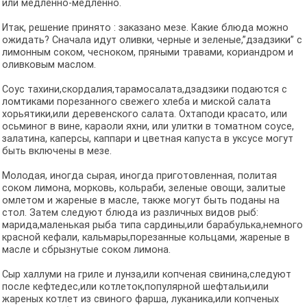
или медленно-медленно.
Итак, решение принято : заказано мезе. Какие блюда можно
ожидать? Сначала идут оливки, черные и зеленые,”дзадзики” c
лимонным соком, чесноком, пряными травами, кориандром и
оливковым маслом.
Соус тахини,скордалия,тарамосалата,дзадзики подаются с
ломтиками порезанного свежего хлеба и миской салата
хорьятики,или деревенского салата. Охтаподи красато, или
осьминог в вине, караоли яхни, или улитки в томатном соусе,
залатина, каперсы, каппари и цветная капуста в уксусе могут
быть включены в мезе.
Молодая, иногда сырая, иногда приготовленная, политая
соком лимона, морковь, кольраби, зеленые овощи, залитые
омлетом и жареные в масле, также могут быть поданы на
стол. Затем следуют блюда из различных видов рыб:
марида,маленькая рыба типа сардины,или барабулька,немного
красной кефали, кальмары,порезанные кольцами, жареные в
масле и сбрызнутые соком лимона.
Сыр халлуми на гриле и лунза,или копченая свинина,следуют
после кефтедес,или котлеток,популярной шефтальи,или
жареных котлет из свиного фарша, луканика,или копченых