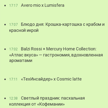
Avero mio x Lumisfera
17:17
Блюдо дня: Крошка-картошка с крабом и
17:07
красной икрой
Balzi Rossi × Mercury Home Collection:
17:02
«Атлас вкуса» — гастрономия, вдохновленная
ароматами
«ТехИнсайдер» х Cosmic latte
17:11
Светлый праздник: пасхальная
12:38
коллекция от «Кофемании»