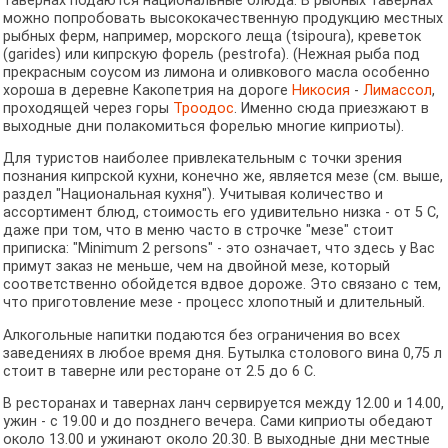
тавернах подаются национальные блюда. В рыбных тавернах
можно попробовать высококачественную продукцию местных
рыбных ферм, например, морского леща (tsipoura), креветок
(garides) или кипрскую форель (pestrofa). (Нежная рыба под
прекрасным соусом из лимона и оливкового масла особенно
хороша в деревне Какопетрия на дороге
Никосия
-
Лимассол
,
проходящей через горы
Троодос
. Именно сюда приезжают в
выходные дни полакомиться форелью многие киприоты).
Для туристов наиболее привлекательным с точки зрения
познания кипрской кухни, конечно же, является мезе (см. выше,
раздел "Национальная кухня"). Учитывая количество и
ассортимент блюд, стоимость его удивительно низка - от 5 C,
даже при том, что в меню часто в строчке "мезе" стоит
приписка: "Minimum 2 persons" - это означает, что здесь у Вас
примут заказ не меньше, чем на двойной мезе, который
соответственно обойдется вдвое дороже. Это связано с тем,
что приготовление мезе - процесс хлопотный и длительный.
Алкогольные напитки подаются без ограничения во всех
заведениях в любое время дня. Бутылка столового вина 0,75 л
стоит в таверне или ресторане от 2.5 до 6 C.
В ресторанах и тавернах ланч сервируется между 12.00 и 14.00,
ужин - с 19.00 и до позднего вечера. Сами киприоты обедают
около 13.00 и ужинают около 20.30. В выходные дни местные