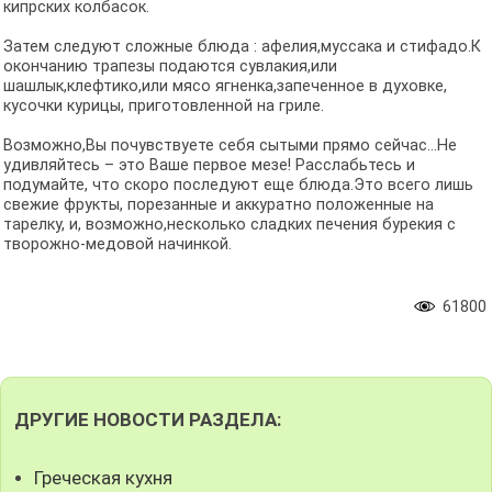
кипрских колбасок.
Затем следуют сложные блюда : афелия,муссака и стифадо.К
окончанию трапезы подаются сувлакия,или
шашлык,клефтико,или мясо ягненка,запеченное в духовке,
кусочки курицы, приготовленной на гриле.
Возможно,Вы почувствуете себя сытыми прямо сейчас...Не
удивляйтесь – это Ваше первое мезе! Расслабьтесь и
подумайте, что скоро последуют еще блюда.Это всего лишь
свежие фрукты, порезанные и аккуратно положенные на
тарелку, и, возможно,несколько сладких печения бурекия с
творожно-медовой начинкой.
61800
ДРУГИЕ НОВОСТИ РАЗДЕЛА:
Греческая кухня