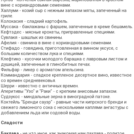
вине с кориандровыми семенами.
Халлуми - козий сыр с нежным запахом мяты, запеченный на
гриле.
Колокасия - сладкий картофель.
Муссака - баклажаны с фаршем, запеченные в креме бешамель.
Кефтэдес - мясные крокеты, приправленные специями.
Сувлакя - шашлык из свинины.
Афелия - свинина в вине с кориандровыми семенами.
Стифадо - говядина, приготовленная в винном уксусе, с
большим количеством лука и специями.
Клефтико - кусочки молодого барашка с лавровым листом и
душицей, запеченные в глинобитных печах.
Фильфар - ликер с ароматом апельсина.
Коммандария - сладкое крепленое десертное вино, известное
со времен средневековья.
Шерри - известно с античных времен.
Аперитивы "Узо" и "Раки" - с крепким анисовым запахом.
Судзукос - миндальные зерна в виноградной патоке.
Коктейль "Бренди сауэр" - равные части кипрского бренди и
свежего лимонного сока с несколькими каплями ангастуры с
добавлением льда или содовой воды.
Сладости
Баклава
- не что иное, как знакомая нам пахлава - политое