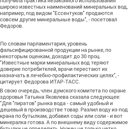
получила практика незаконного использования
широко известных наименований минеральных вод,
например, под видом "Ессентуков" продаются
совсем другие минеральные воды", - посетовал
Федоров.
По словам парламентария, уровень
фальсифицированной продукции на рынке, по
некоторым оценкам, доходит до 30 проц.
"Известные марки минеральных вод теряют
доверие потребителей, врачи перестают их
назначать в лечебно-профилактических целях", -
цитирует Федорова ИТАР-ТАСС.
В свою очередь, член думского комитета по охране
здоровья Татьяна Яковлева сказала следующее:
"Для "пиратов" рынка вода - самый удобный и
дешевый в производстве товар. Разлил воду из-под
крана по бутылкам, добавил соды или соли - и вот
минералка готова. А по внешнему виду содержимое
бутылки не определить. Нужен не только четко