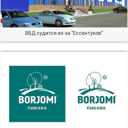
ВБД судится из-за "Ессентуков"