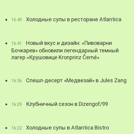
Холодные супы в ресторане Atlantica
16:49
Новый вкус и дизайн: «Пивоварни
16:41
Бочкарев» обновили легендарный темный
лагер «Крушовице Kronprinz Černé»
Спешл-десерт «Медвезай» в Jules Zang
16:36
Клубничный сезон в Dizengof/99
16:29
Холодные супы в Atlantica Bistro
16:22