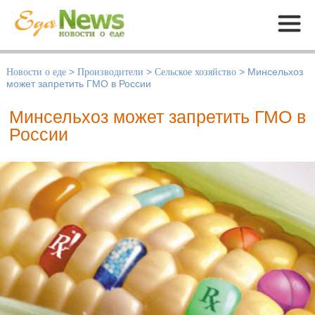
Меню
Новости о еде
>
Производители
>
Сельское хозяйство
>
Минсельхоз
может запретить ГМО в России
Минсельхоз может запретить ГМО в
России