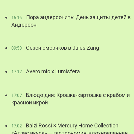
Пора андерсонить: День защиты детей в
16:16
Андерсон
Сезон сморчков в Jules Zang
09:58
Avero mio x Lumisfera
17:17
Блюдо дня: Крошка-картошка с крабом и
17:07
красной икрой
Balzi Rossi × Mercury Home Collection:
17:02
«Атлас вкуса» — гастрономия, вдохновленная