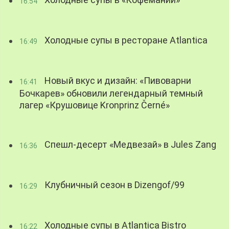
Холодные супы в «Кофемании»
16:54
Холодные супы в ресторане Atlantica
16:49
Новый вкус и дизайн: «Пивоварни
16:41
Бочкарев» обновили легендарный темный
лагер «Крушовице Kronprinz Černé»
Спешл-десерт «Медвезай» в Jules Zang
16:36
Клубничный сезон в Dizengof/99
16:29
Холодные супы в Atlantica Bistro
16:22