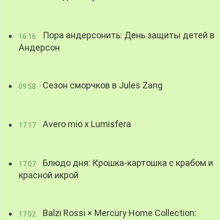
Пора андерсонить: День защиты детей в
16:16
Андерсон
Сезон сморчков в Jules Zang
09:58
Avero mio x Lumisfera
17:17
Блюдо дня: Крошка-картошка с крабом и
17:07
красной икрой
Balzi Rossi × Mercury Home Collection:
17:02