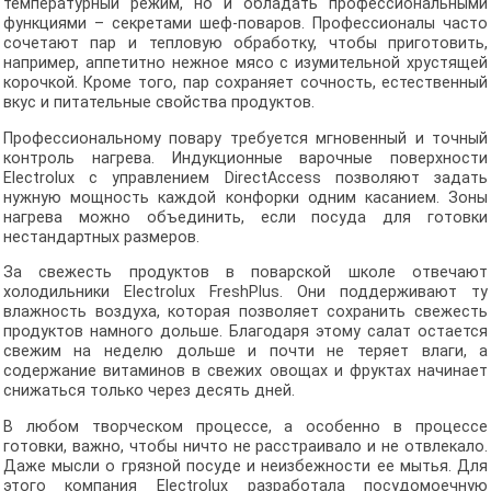
температурный режим, но и обладать профессиональными
функциями – секретами шеф-поваров. Профессионалы часто
сочетают пар и тепловую обработку, чтобы приготовить,
например, аппетитно нежное мясо с изумительной хрустящей
корочкой. Кроме того, пар сохраняет сочность, естественный
вкус и питательные свойства продуктов.
Профессиональному повару требуется мгновенный и точный
контроль нагрева. Индукционные варочные поверхности
Electrolux с управлением DirectAccess позволяют задать
нужную мощность каждой конфорки одним касанием. Зоны
нагрева можно объединить, если посуда для готовки
нестандартных размеров.
За свежесть продуктов в поварской школе отвечают
холодильники Electrolux FreshPlus. Они поддерживают ту
влажность воздуха, которая позволяет сохранить свежесть
продуктов намного дольше. Благодаря этому салат остается
свежим на неделю дольше и почти не теряет влаги, а
содержание витаминов в свежих овощах и фруктах начинает
снижаться только через десять дней.
В любом творческом процессе, а особенно в процессе
готовки, важно, чтобы ничто не расстраивало и не отвлекало.
Даже мысли о грязной посуде и неизбежности ее мытья. Для
этого компания Electrolux разработала посудомоечную