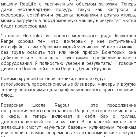
машину RealLife с увеличенным объемом загрузки. Теперь
даже нестандартную посуду, такую как кастрюли и
сковороды, сотейники и кувшины, половники и другую утварь,
можно загрузить в посудомоечную машину и результат мытья
будет превосходным.
“Техника Electrolux из нового модельного ряда Inspiration
Range хороша тем, что, во-первых, у нее интуитивный
интерфейс, таким образом каждый ученик нашей школы может
без труда освоить тот или иной прибор. Во-вторых, она
действительно оснащена функциями профессионального
оборудования. Я полностью уверен в результате,” – говорит
директор Поварской школы Ragout Дениса Крупеня.
Помимо крупной бытовой техники, в школе будут
использовать профессиональные блендеры, миксеры и другую
технику, необходимую для профессионального приготовления
блюд.
Поварская школа Ragout – это продолжение
гастрономического пространства Ragout, которое начиналось
с кафе, а теперь включает в себя бар с грилем,
демонстрационный зал и магазин. В поварской школе все
желающие смогут научиться базовым кулинарным техникам
или освоить самые современные гастрономические фокусы.