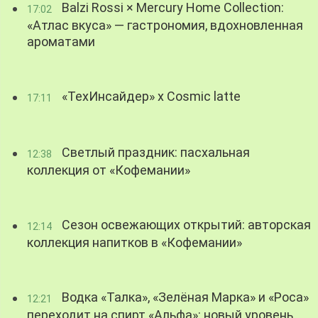
Balzi Rossi × Mercury Home Collection:
17:02
«Атлас вкуса» — гастрономия, вдохновленная
ароматами
«ТехИнсайдер» х Cosmic latte
17:11
Светлый праздник: пасхальная
12:38
коллекция от «Кофемании»
Сезон освежающих открытий: авторская
12:14
коллекция напитков в «Кофемании»
Водка «Талка», «Зелёная Марка» и «Роса»
12:21
переходит на спирт «Альфа»: новый уровень