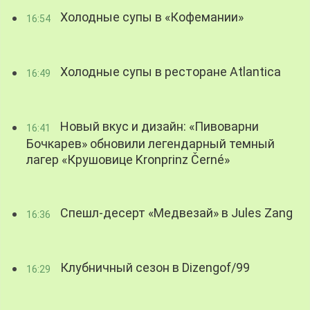
Холодные супы в «Кофемании»
16:54
Холодные супы в ресторане Atlantica
16:49
Новый вкус и дизайн: «Пивоварни
16:41
Бочкарев» обновили легендарный темный
лагер «Крушовице Kronprinz Černé»
Спешл-десерт «Медвезай» в Jules Zang
16:36
Клубничный сезон в Dizengof/99
16:29