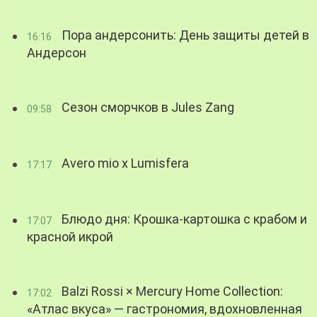
Пора андерсонить: День защиты детей в
16:16
Андерсон
Сезон сморчков в Jules Zang
09:58
Avero mio x Lumisfera
17:17
Блюдо дня: Крошка-картошка с крабом и
17:07
красной икрой
Balzi Rossi × Mercury Home Collection:
17:02
«Атлас вкуса» — гастрономия, вдохновленная