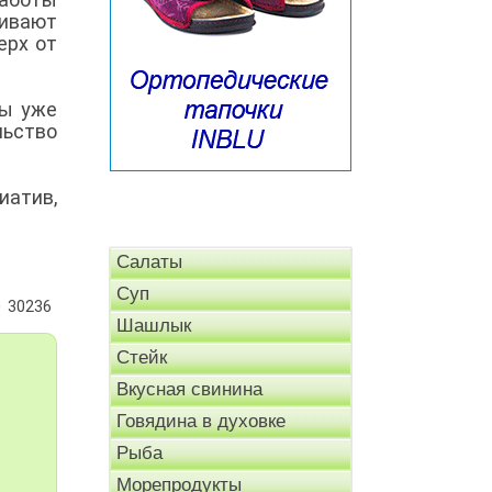
живают
ерх от
ты уже
льство
атив,
Салаты
Суп
30236
Шашлык
Стейк
Вкусная свинина
Говядина в духовке
Рыба
Морепродукты