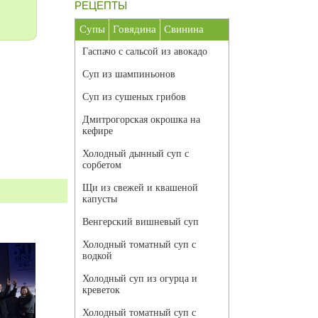
РЕЦЕПТЫ
Супы
Говядина
Свинина
Гаспачо с сальсой из авокадо
Суп из шампиньонов
Суп из сушеных грибов
Дмитрогорская окрошка на
кефире
Холодный дынный суп с
сорбетом
Щи из свежей и квашеной
капусты
Венгерский вишневый суп
Холодный томатный суп с
водкой
Холодный суп из огурца и
креветок
Холодный томатный суп с