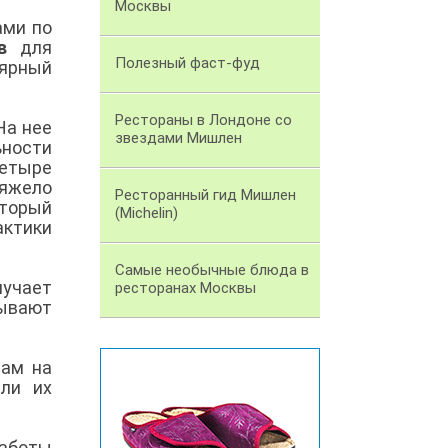
Москвы
ами по
в
для
Полезный фаст-фуд
лярный
Рестораны в Лондоне со
На нее
звездами Мишлен
ьности
етыре
яжело
Ресторанный гид Мишлен
торый
(Michelin)
ктики
Самые необычные блюда в
лучает
ресторанах Москвы
тывают
вам на
или их
аботы