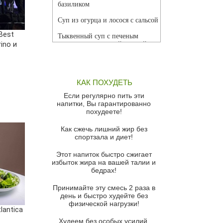
базиликом
Суп из огурца и лосося с сальсой
Best
Тыквенный суп с печеным
rino и
чесноком и томатной сальсой
Грибной суп
Томатный суп с кремом из
КАК ПОХУДЕТЬ
красного перца
Если регулярно пить эти
Парижский луковый суп
напитки, Вы гарантированно
похудеете!
Суп из спаржи и горошка с
сыром пармезан
Как сжечь лишний жир без
спортзала и диет!
Суп-крем из цветной капусты
Этот напиток быстро сжигает
Французский луковый суп
избыток жира на вашей талии и
бедрах!
Суп из баклажанов с моцареллой
и гремолатой
Принимайте эту смесь 2 раза в
Грибной крем-суп с кростини с
день и быстро худейте без
козьим сыром
физической нагрузки!
lantica
Суп мисо с зеленым луком и
Худеем без особых усилий,