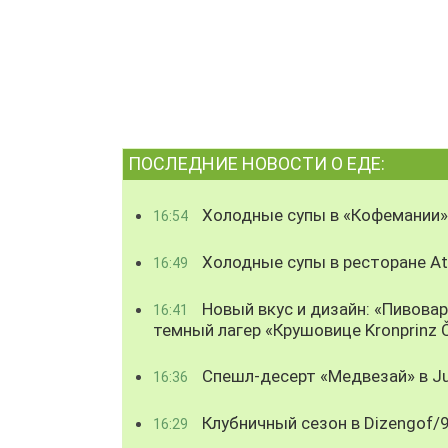
ПОСЛЕДНИЕ НОВОСТИ О ЕДЕ:
Холодные супы в «Кофемании»
16:54
Холодные супы в ресторане Atl
16:49
Новый вкус и дизайн: «Пивова
16:41
темный лагер «Крушовице Kronprinz 
Спешл-десерт «Медвезай» в Ju
16:36
Клубничный сезон в Dizengof/
16:29