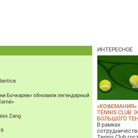
ИНТЕРЕСНОЕ
antica
рни Бочкарев» обновили легендарный
Černé»
«КОФЕМАНИЯ» 
TENNIS CLUB: 
les Zang
БОЛЬШОГО ТЕ
В рамках
99
сотрудничеств
Tennis Club гос