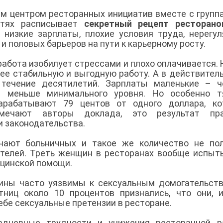
м центром ресторанных инициатив вместе с групп
стях расписывает
секретный рецепт ресторано
низкие зарплаты, плохие условия труда, нерегу
и половых барьеров на пути к карьерному росту.
работа изобилует стрессами и плохо оплачивается. 
лее стабильную и выгодную работу. А в действител
течение десятилетий. Зарплаты маленькие – ч
т меньше минимального уровня. Но особенно т
арабатывают 79 центов от одного доллара, ко
мечают авторы доклада, это результат пра
и законодательства.
учают больничных и такое же количество не по
ателей. Треть женщин в ресторанах вообще испы
ицинской помощи.
ины часто уязвимы к сексуальным домогательст
тниц около 10 процентов признались, что они, 
ебе сексуальные претензии в ресторане.
едневные трудности и унижения ресторанной р