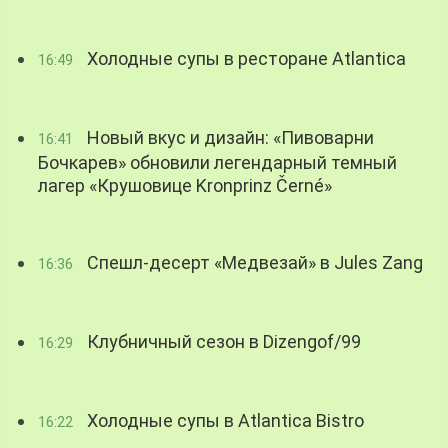
Холодные супы в ресторане Atlantica
16:49
Новый вкус и дизайн: «Пивоварни
16:41
Бочкарев» обновили легендарный темный
лагер «Крушовице Kronprinz Černé»
Спешл-десерт «Медвезай» в Jules Zang
16:36
Клубничный сезон в Dizengof/99
16:29
Холодные супы в Atlantica Bistro
16:22