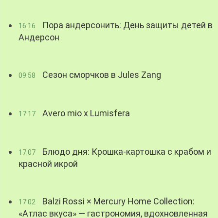
Пора андерсонить: День защиты детей в
16:16
Андерсон
Сезон сморчков в Jules Zang
09:58
Avero mio x Lumisfera
17:17
Блюдо дня: Крошка-картошка с крабом и
17:07
красной икрой
Balzi Rossi × Mercury Home Collection:
17:02
«Атлас вкуса» — гастрономия, вдохновленная