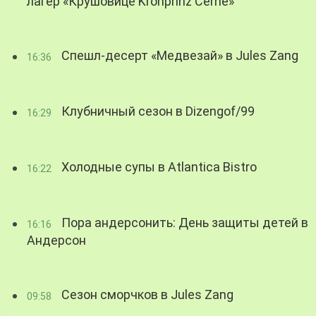
лагер «Крушовице Kronprinz Černé»
Спешл-десерт «Медвезай» в Jules Zang
16:36
Клубничный сезон в Dizengof/99
16:29
Холодные супы в Atlantica Bistro
16:22
Пора андерсонить: День защиты детей в
16:16
Андерсон
Сезон сморчков в Jules Zang
09:58