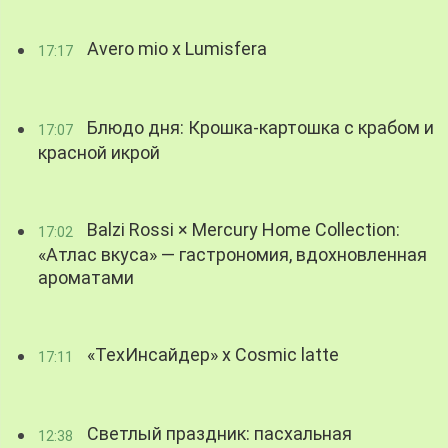
Avero mio x Lumisfera
17:17
Блюдо дня: Крошка-картошка с крабом и
17:07
красной икрой
Balzi Rossi × Mercury Home Collection:
17:02
«Атлас вкуса» — гастрономия, вдохновленная
ароматами
«ТехИнсайдер» х Cosmic latte
17:11
Светлый праздник: пасхальная
12:38