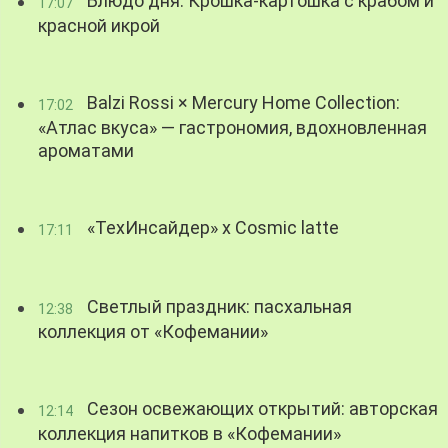
Блюдо дня: Крошка-картошка с крабом и
17:07
красной икрой
Balzi Rossi × Mercury Home Collection:
17:02
«Атлас вкуса» — гастрономия, вдохновленная
ароматами
«ТехИнсайдер» х Cosmic latte
17:11
Светлый праздник: пасхальная
12:38
коллекция от «Кофемании»
Сезон освежающих открытий: авторская
12:14
коллекция напитков в «Кофемании»