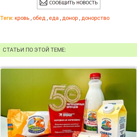
Теги:
кровь
,
обед
,
еда
,
донор
,
донорство
СТАТЬИ ПО ЭТОЙ ТЕМЕ: