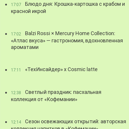
Блюдо дня: Крошка-картошка с крабом и
17:07
красной икрой
Balzi Rossi × Mercury Home Collection:
17:02
«Атлас вкуса» — гастрономия, вдохновленная
ароматами
«ТехИнсайдер» х Cosmic latte
17:11
Светлый праздник: пасхальная
12:38
коллекция от «Кофемании»
Сезон освежающих открытий: авторская
12:14
коллекция напитков в «Кофемании»