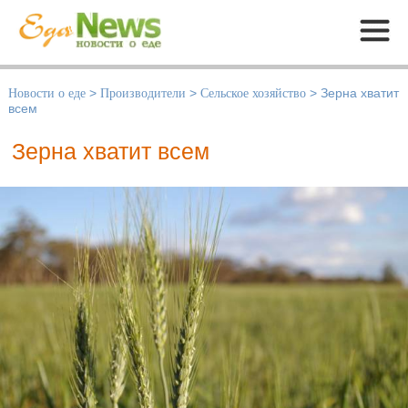
Меню
Новости о еде
>
Производители
>
Сельское хозяйство
>
Зерна хватит
всем
Зерна хватит всем