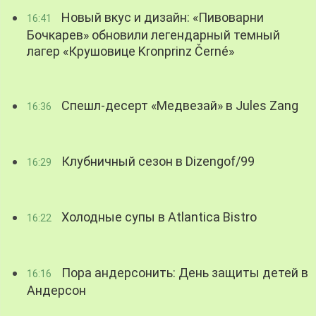
Новый вкус и дизайн: «Пивоварни
16:41
Бочкарев» обновили легендарный темный
лагер «Крушовице Kronprinz Černé»
Спешл-десерт «Медвезай» в Jules Zang
16:36
Клубничный сезон в Dizengof/99
16:29
Холодные супы в Atlantica Bistro
16:22
Пора андерсонить: День защиты детей в
16:16
Андерсон