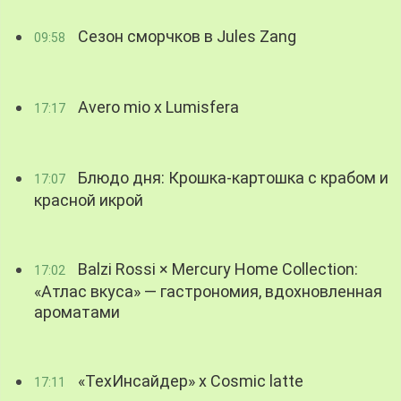
Сезон сморчков в Jules Zang
09:58
Avero mio x Lumisfera
17:17
Блюдо дня: Крошка-картошка с крабом и
17:07
красной икрой
Balzi Rossi × Mercury Home Collection:
17:02
«Атлас вкуса» — гастрономия, вдохновленная
ароматами
«ТехИнсайдер» х Cosmic latte
17:11