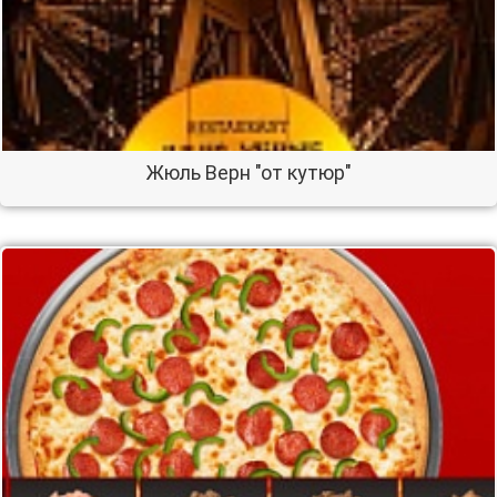
Жюль Верн "от кутюр"