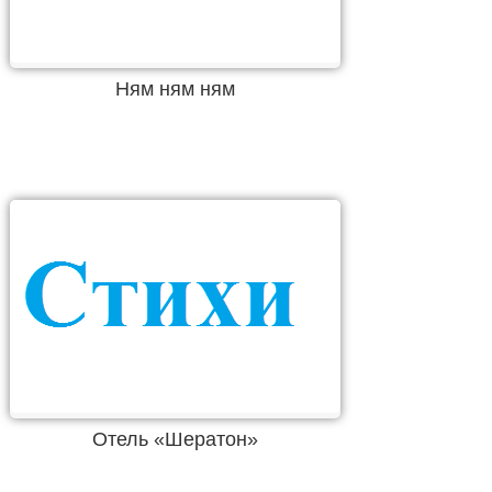
Ням ням ням
Отель «Шератон»