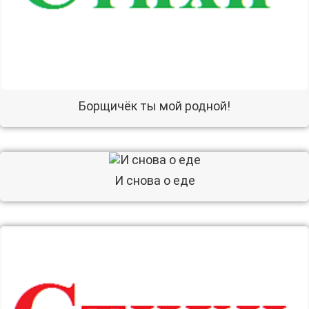
Борщичёк ты мой родной!
И снова о еде