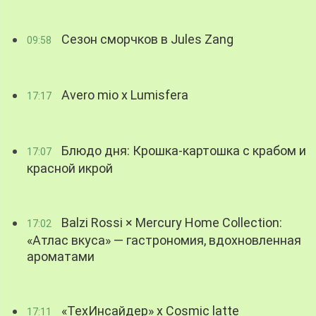
Сезон сморчков в Jules Zang
09:58
Avero mio x Lumisfera
17:17
Блюдо дня: Крошка-картошка с крабом и
17:07
красной икрой
Balzi Rossi × Mercury Home Collection:
17:02
«Атлас вкуса» — гастрономия, вдохновленная
ароматами
«ТехИнсайдер» х Cosmic latte
17:11