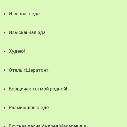
И снова о еде
Изысканная еда
Худею!
Отель «Шератон»
Борщичёк ты мой родной!
Размышляя о еде...
Вкусная песня Андрея Макаревича...