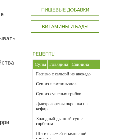
ПИЩЕВЫЕ ДОБАВКИ
не
ВИТАМИНЫ И БАДЫ
зывать
РЕЦЕПТЫ
йства
Супы
Говядина
Свинина
Гаспачо с сальсой из авокадо
Суп из шампиньонов
Суп из сушеных грибов
а
Дмитрогорская окрошка на
кефире
Холодный дынный суп с
арри
сорбетом
Щи из свежей и квашеной
капусты