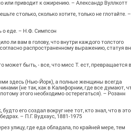
ьно или приводит к ожирению. – Александр Вуллкотт
шьте столько, сколько хотите, только не глотайте. –
 о еде. – Н.Ф. Симпсон
дило ли вам в голову, что внутри каждого толстого
, согласно распространенному выражению, статуя в
о может быть, - все, что мисс Т. ест, превращается 
ми здесь (Нью-Йорк), а полные женщины всегда
инами (не так, как в Калифорнии, где все думают, ч
а потому этого необходимо остерегаться). – Розанн
 будто его создал вокруг нее тот, кто знал, что в эт
едрах. – П.Г. Вудхаус, 1881-1975
рез улицу, где еда обладала, по крайней мере, тем