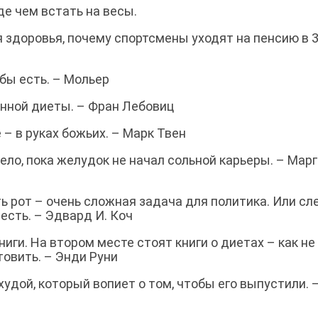
де чем встать на весы.
 здоровья, почему спортсмены уходят на пенсию в 
обы есть. – Мольер
анной диеты. – Фран Лебовиц
– в руках божьих. – Марк Твен
тело, пока желудок не начал сольной карьеры. – Мар
ь рот – очень сложная задача для политика. Или сл
 есть. – Эдвард И. Коч
иги. На втором месте стоят книги о диетах – как не
товить. – Энди Руни
удой, который вопиет о том, чтобы его выпустили. 