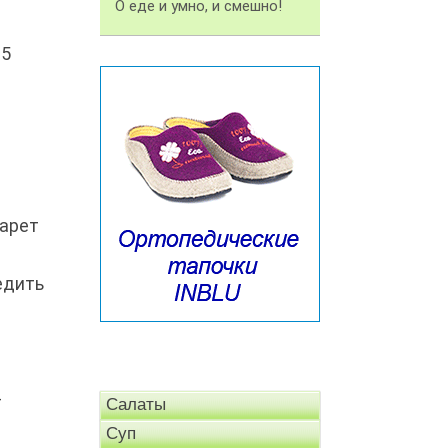
О еде и умно, и смешно!
35
гарет
едить
–
Салаты
Суп