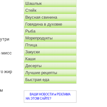
Шашлык
Стейк
Вкусная свинина
Говядина в духовке
Рыба
Морепродукты
нутри
Птица
Закуски
в мисс
Каши
Десерты
то жир
Лучшие рецепты
Быстрая еда
ом