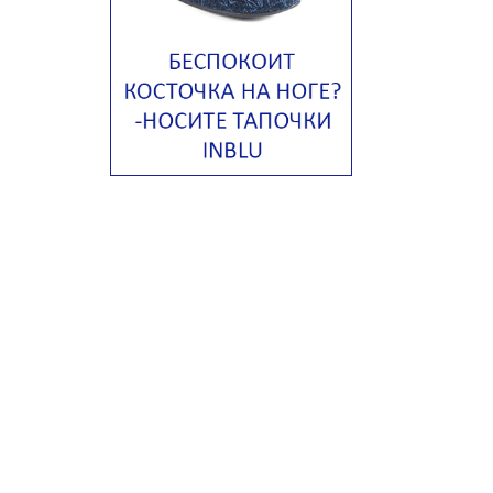
Тосканский фасолевый суп
Американский суп из красной
фасоли с сальсой гуакамоле
Острый чечевичный суп с
кремом из петрушки
Суп с лапшой рамен в
Токийском стиле
Малайзийская лакса с
креветками
Японский суп-лапша
Утиный бульон с фрикадельками
Марокканский куриный суп с
пряным маслом
Куриный суп с сельдереем и
луком-пореем
Куриный суп с кокосом
Куриный суп с кнейдлах