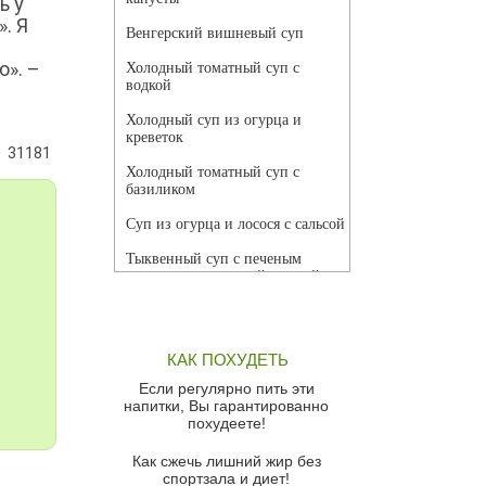
ь у
. Я
Венгерский вишневый суп
ю». –
Холодный томатный суп с
водкой
Холодный суп из огурца и
креветок
31181
Холодный томатный суп с
базиликом
Суп из огурца и лосося с сальсой
Тыквенный суп с печеным
чесноком и томатной сальсой
Грибной суп
Томатный суп с кремом из
КАК ПОХУДЕТЬ
красного перца
Если регулярно пить эти
Парижский луковый суп
напитки, Вы гарантированно
похудеете!
Суп из спаржи и горошка с
сыром пармезан
Как сжечь лишний жир без
спортзала и диет!
Суп-крем из цветной капусты