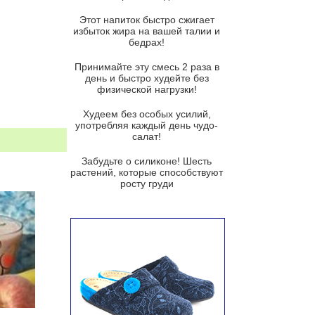
Этот напиток быстро сжигает
Французский луковый суп
избыток жира на вашей талии и
бедрах!
Суп из баклажанов с моцареллой
и гремолатой
Принимайте эту смесь 2 раза в
Грибной крем-суп с кростини с
день и быстро худейте без
козьим сыром
физической нагрузки!
Суп мисо с зеленым луком и
Худеем без особых усилий,
тофу
употребляя каждый день чудо-
салат!
Суп из помидоров черри с песто
из рукколы
Забудьте о силиконе! Шесть
растений, которые способствуют
Португальский чесночный суп с
росту груди
яйцом
Авголемоно
Том ям с тофу
Ирландский картофельный суп
Суп из пастернака
Пряный морковный суп во время
зимних холодов