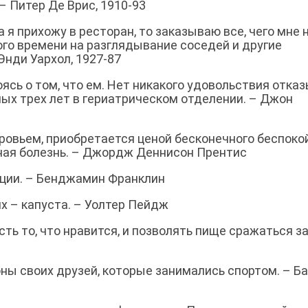
– Питер Де Врис, 1910-93
 я прихожу в ресторан, то заказываю все, чего мне 
ого времени на разглядывание соседей и другие
Энди Уархол, 1927-87
оясь о том, что ем. Нет никакого удовольствия отка
ых трех лет в гериатрическом отделении. – Джон
ровьем, приобретается ценой бесконечного беспоко
льная болезнь. – Джордж Деннисон Прентис
рции. – Бенджамин Франклин
их – капуста. – Уолтер Пейдж
ть то, что нравится, и позволять пище сражаться з
оны своих друзей, которые занимались спортом. – Б