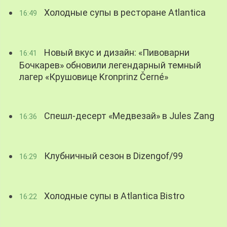
Холодные супы в ресторане Atlantica
16:49
Новый вкус и дизайн: «Пивоварни
16:41
Бочкарев» обновили легендарный темный
лагер «Крушовице Kronprinz Černé»
Спешл-десерт «Медвезай» в Jules Zang
16:36
Клубничный сезон в Dizengof/99
16:29
Холодные супы в Atlantica Bistro
16:22