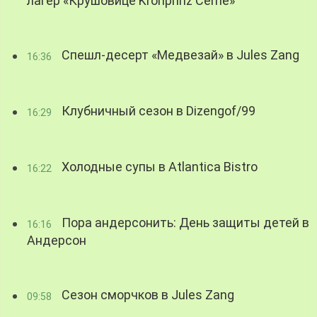
лагер «Крушовице Kronprinz Černé»
Спешл-десерт «Медвезай» в Jules Zang
16:36
Клубничный сезон в Dizengof/99
16:29
Холодные супы в Atlantica Bistro
16:22
Пора андерсонить: День защиты детей в
16:16
Андерсон
Сезон сморчков в Jules Zang
09:58