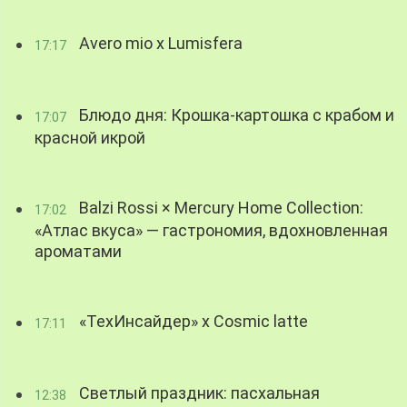
Avero mio x Lumisfera
17:17
Блюдо дня: Крошка-картошка с крабом и
17:07
красной икрой
Balzi Rossi × Mercury Home Collection:
17:02
«Атлас вкуса» — гастрономия, вдохновленная
ароматами
«ТехИнсайдер» х Cosmic latte
17:11
Светлый праздник: пасхальная
12:38