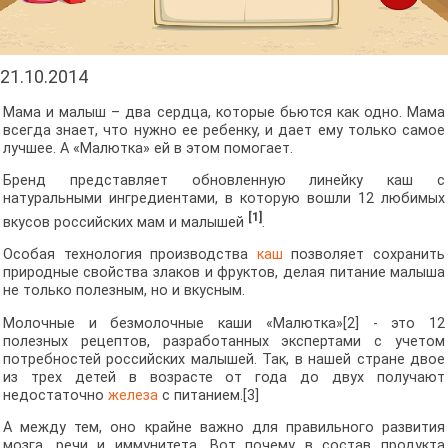
21.10.2014
Мама и малыш – два сердца, которые бьются как одно. Мама
всегда знает, что нужно ее ребенку, и дает ему только самое
лучшее. А «Малютка» ей в этом помогает.
Бренд представляет обновленную линейку каш с
натуральными ингредиентами, в которую вошли 12 любимых
[1]
вкусов российских мам и малышей
.
Особая технология производства
каш
позволяет сохранить
природные свойства злаков и фруктов, делая питание малыша
не только полезным, но и вкусным.
Молочные и безмолочные каши «Малютка»[2] - это 12
полезных рецептов, разработанных экспертами с учетом
потребностей российских малышей. Так, в нашей стране двое
из трех детей в возрасте от года до двух получают
недостаточно
железа
с питанием.[3]
А между тем, оно крайне важно для правильного развития
мозга, речи и иммунитета. Вот почему в состав продукта