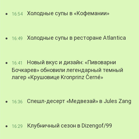
Холодные супы в «Кофемании»
16:54
Холодные супы в ресторане Atlantica
16:49
Новый вкус и дизайн: «Пивоварни
16:41
Бочкарев» обновили легендарный темный
лагер «Крушовице Kronprinz Černé»
Спешл-десерт «Медвезай» в Jules Zang
16:36
Клубничный сезон в Dizengof/99
16:29