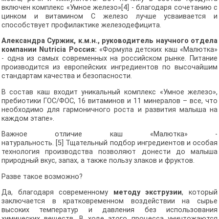
включен комплекс «Умное железо»[4] - благодаря сочетанию с
цинком и витамином С железо лучше усваивается и
способствует профилактике железодефицита.
Александра Суржик, к.м.н., руководитель научного отдела
компании Nutricia Россия:
«Формула детских каш «Малютка»
- одна из самых современных на российском рынке. Питание
производится из европейских ингредиентов по высочайшим
стандартам качества и безопасности.
В состав каш входит уникальный комплекс «Умное железо»,
пребиотики ГОС/ФОС, 16 витаминов и 11 минералов – все, что
необходимо для гармоничного роста и развития малыша на
каждом этапе».
Важное отличие каш «Малютка» -
натуральность. [5] Тщательный подбор ингредиентов и особая
технология производства позволяют донести до малыша
природный вкус, запах, а также пользу злаков и фруктов.
Разве такое возможно?
Да, благодаря современному
методу экструзии
, который
заключается в кратковременном воздействии на сырье
высоких температур и давления без использования
химических веществ. В ходе этого процесса уничтожаются