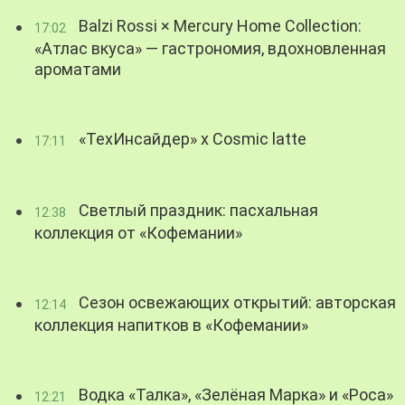
Balzi Rossi × Mercury Home Collection:
17:02
«Атлас вкуса» — гастрономия, вдохновленная
ароматами
«ТехИнсайдер» х Cosmic latte
17:11
Светлый праздник: пасхальная
12:38
коллекция от «Кофемании»
Сезон освежающих открытий: авторская
12:14
коллекция напитков в «Кофемании»
Водка «Талка», «Зелёная Марка» и «Роса»
12:21