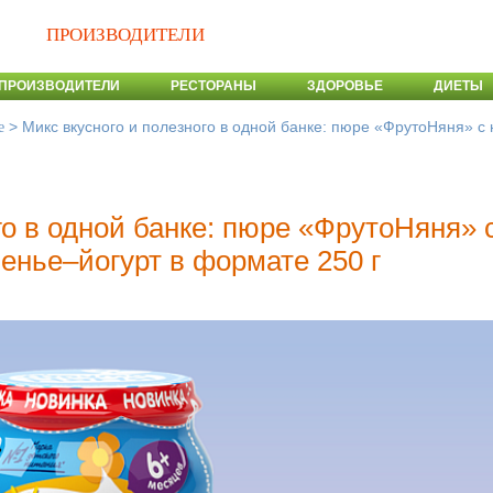
ПРОИЗВОДИТЕЛИ
ПРОИЗВОДИТЕЛИ
РЕСТОРАНЫ
ЗДОРОВЬЕ
ДИЕТЫ
>
Микс вкусного и полезного в одной банке: пюре «ФрутоНяня» 
е
го в одной банке: пюре «ФрутоНяня» 
енье–йогурт в формате 250 г