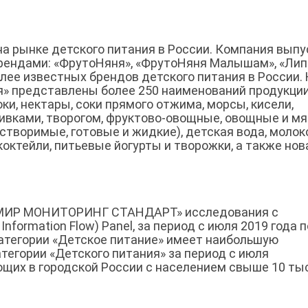
на рынке детского питания в России. Компания выпу
рендами: «ФрутоНяня», «ФрутоНяня Малышам», «Лип
лее известных брендов детского питания в России.
» представлены более 250 наименований продукции
ки, нектары, соки прямого отжима, морсы, кисели,
ливками, творогом, фруктово-овощные, овощные и м
творимые, готовые и жидкие), детская вода, молок
ктейли, питьевые йогурты и творожки, а также нов
РОМИР МОНИТОРИНГ СТАНДАРТ» исследования с
Information Flow) Panel, за период с июля 2019 года п
категории «Детское питание» имеет наибольшую
тегории «Детского питания» за период с июля
ющих в городской России с населением свыше 10 тыс