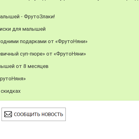
малышей - ФрутоЗлаки!
сиски для малышей
годними подарками от «ФрутоНяни»
вичный суп-пюре» от «ФрутоНяни»
лышей от 8 месяцев
ФрутоНяня»
 скидках