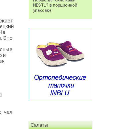
Новые детские каши
NESTL? в порционной
упаковке
скает
ецкий
 На
. Это
ясные
о и
ая
о
. чел.
Салаты