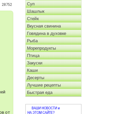
Суп
28752
Шашлык
Стейк
Вкусная свинина
Говядина в духовке
Рыба
Морепродукты
Птица
Закуски
Каши
Десерты
Лучшие рецепты
шей
Быстрая еда
ов от