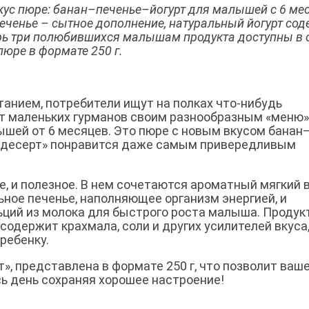
ус пюре: банан–печенье–йогурт для малышей с 6 ме
печенье – сытное дополнение, натуральный йогурт со
ерь три полюбившихся малышам продукта доступны в
пюре в формате 250 г.
танием, потребители ищут на полках что-нибудь
ет маленьких гурманов своим разнообразным «меню»
ышей от 6 месяцев. Это пюре с новым вкусом банан
а десерт» понравится даже самым привередливым
, и полезное. В нем сочетаются ароматный мягкий 
ьное печенье, наполняющее организм энергией, и
ьций из молока для быстрого роста малыша. Продук
содержит крахмала, соли и других усилителей вкуса
ребенку.
», представлена в формате 250 г, что позволит ваш
ь день сохраняя хорошее настроение!