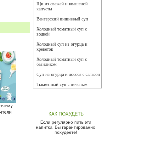
Щи из свежей и квашеной
капусты
Венгерский вишневый суп
Холодный томатный суп с
водкой
Холодный суп из огурца и
креветок
Холодный томатный суп с
базиликом
Суп из огурца и лосося с сальсой
Тыквенный суп с печеным
чесноком и томатной сальсой
Грибной суп
почему
Томатный суп с кремом из
ители
КАК ПОХУДЕТЬ
красного перца
Если регулярно пить эти
Парижский луковый суп
напитки, Вы гарантированно
похудеете!
Суп из спаржи и горошка с
сыром пармезан