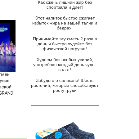
Как сжечь лишний жир без
спортзала и диет!
Суп-крем из цветной капусты
Этот напиток быстро сжигает
Французский луковый суп
избыток жира на вашей талии и
бедрах!
Суп из баклажанов с моцареллой
и гремолатой
Принимайте эту смесь 2 раза в
Грибной крем-суп с кростини с
день и быстро худейте без
козьим сыром
физической нагрузки!
Суп мисо с зеленым луком и
Худеем без особых усилий,
тофу
употребляя каждый день чудо-
салат!
Суп из помидоров черри с песто
тель
из рукколы
Забудьте о силиконе! Шесть
упил
растений, которые способствуют
тской
Португальский чесночный суп с
росту груди
«GRAND
яйцом
Авголемоно
Том ям с тофу
Ирландский картофельный суп
Суп из пастернака