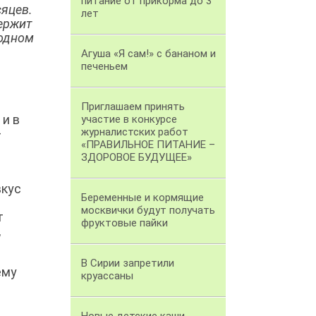
питание от прикорма до 3
сяцев.
лет
держит
 одном
Агуша «Я сам!» с бананом и
печеньем
Приглашаем принять
 и в
участие в конкурсе
журналистских работ
–
«ПРАВИЛЬНОЕ ПИТАНИЕ –
ЗДОРОВОЕ БУДУЩЕЕ»
вкус
Беременные и кормящие
москвички будут получать
т
фруктовые пайки
,
В Сирии запретили
ему
круассаны