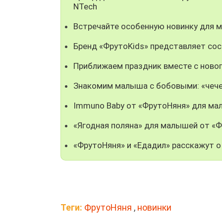
NTech
Встречайте особенную новинку для 
Бренд «ФрутоKids» представляет со
Приближаем праздник вместе с ново
Знакомим малыша с бобовыми: «чече
Immuno Baby от «ФрутоНяня» для ма
«Ягодная поляна» для малышей от «
«ФрутоНяня» и «Едадил» расскажут о
Теги:
ФрутоНяня
,
новинки