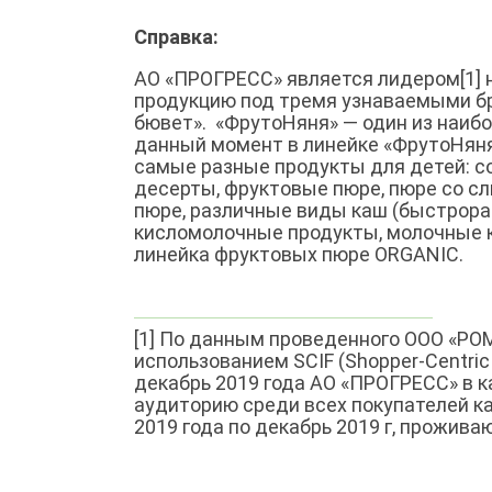
Справка:
АО «ПРОГРЕСС» является лидером[1] 
продукцию под тремя узнаваемыми б
бювет». «ФрутоНяня» — один из наибо
данный момент в линейке «ФрутоНяня
самые разные продукты для детей: со
десерты, фруктовые пюре, пюре со с
пюре, различные виды каш (быстрорас
кисломолочные продукты, молочные ко
линейка фруктовых пюре ORGANIC.
[1] По данным проведенного ООО «
использованием SCIF (Shopper-Centric 
декабрь 2019 года АО «ПРОГРЕСС» в 
аудиторию среди всех покупателей ка
2019 года по декабрь 2019 г, прожива