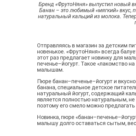
Бренд «ФрутоНяня» выпустил новый вк
Банан – это любимый «мягкий» вкус, 
натуральный кальций из молока. Теп
Отправляясь в магазин за детским пи
новенькое. «ФрутоНяня» всегда балу
этот раз предлагает новинку для мал
печенье–йогурт. Такое «лакомство н
малышам.
Пюре банан–печенье–йогурт и вкусное
банана, специальное детское питател
натуральный йогурт, содержащий кал
является полностью натуральным, не 
поэтому его смело можно предлагать 
Новинка, пюре «банан–печенье–йогурт
малышу долго оставаться сытым, вес