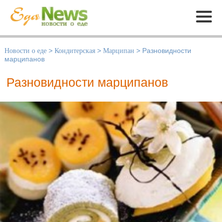
Меню
Новости о еде
>
Кондитерская
>
Марципан
>
Разновидности
марципанов
Разновидности марципанов