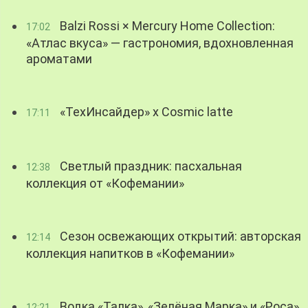
Balzi Rossi × Mercury Home Collection:
17:02
«Атлас вкуса» — гастрономия, вдохновленная
ароматами
«ТехИнсайдер» х Cosmic latte
17:11
Светлый праздник: пасхальная
12:38
коллекция от «Кофемании»
Сезон освежающих открытий: авторская
12:14
коллекция напитков в «Кофемании»
Водка «Талка», «Зелёная Марка» и «Роса»
12:21