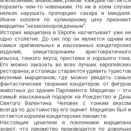
апельсинами, ананасами, ромом. Каждый пытается
поразить чем-то новеньким. Но ни в коем случае
нельзя нарушать пропорцию сахара и миндаля.
Иначе коллеги по кулинарному цеху признают
марципан “незаконнорожденным”.
История марципана в Европе насчитывает уже не
одно столетие. До сих пор он является одним из
самых оригинальных и изысканных кондитерских
изделий, олицетворением аристократичного
изыска, тонкого вкуса, престижа и хорошего тона.
Его можно заказать во всех лучших европейских
ресторанах, а столицы стараются удивить туристов
музеями марципанов, где можно увидеть самые
фантастические творения кондитеров: от фигурок
животных до здания Парламента. Марципан – это
самый изысканный подарок на Рождество и День
Святого Валентина. Человек с тонким вкусом
всегда по достоинству его оценит. Марципан был и
остается королем кондитерских лакомств.
Настоящие ценители и поклонники марципана
знают, что лакомство производится по довольно