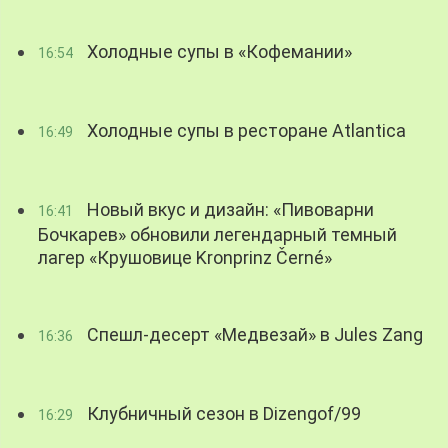
Холодные супы в «Кофемании»
16:54
Холодные супы в ресторане Atlantica
16:49
Новый вкус и дизайн: «Пивоварни
16:41
Бочкарев» обновили легендарный темный
лагер «Крушовице Kronprinz Černé»
Спешл-десерт «Медвезай» в Jules Zang
16:36
Клубничный сезон в Dizengof/99
16:29