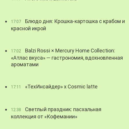
Блюдо дня: Крошка-картошка с крабом и
17:07
красной икрой
Balzi Rossi × Mercury Home Collection:
17:02
«Атлас вкуса» — гастрономия, вдохновленная
ароматами
«ТехИнсайдер» х Cosmic latte
17:11
Светлый праздник: пасхальная
12:38
коллекция от «Кофемании»