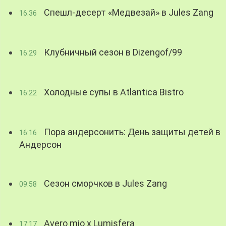
Спешл-десерт «Медвезай» в Jules Zang
16:36
Клубничный сезон в Dizengof/99
16:29
Холодные супы в Atlantica Bistro
16:22
Пора андерсонить: День защиты детей в
16:16
Андерсон
Сезон сморчков в Jules Zang
09:58
Avero mio x Lumisfera
17:17