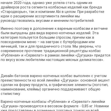
начале 2020 года, однако уже успела стать одним из
драйверов роста сегмента колбасных изделий как бренда
«Стародворье», так и компании Abi в целом. При разработке
идеи о расширении ассортимента линейки мы
руководствовались вкусами и мнением потребителей.
Именно поэтому в дополнение к вареным колбасам и ветчине
были выпущены два вида варено-копченых изделий. Эта
категория пользуется большим спросом, причем как в
повседневном меню – на завтрак с бутербродами или
яичницей, так и для праздничного стола. Мы уверены, что
современное прочтение традиционной рецептуры колбас
«Рубленая» и «Сервелат» в рамках линейки «Дугушка» придется
по вкусу всем любителям настоящих мясных деликатесов».
Дизайн батонов варено-копченых колбас выполнен с учетом
преемственности ко всей линейке «Дугушка»: основной акцент
сделан на форму продукта, а графические элементы (логотип,
наименование, клеймы) органично поддерживают общую
стилистику.
Варено-копченые колбасы «Рубленая» и «Сервелат» линейки
«Дугушка» производятся в весовом формате - 0,85 кг. Новинки
уже представлены в розничных торговых точках на всей