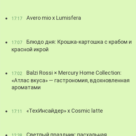
Avero mio x Lumisfera
17:17
Блюдо дня: Крошка-картошка с крабом и
17:07
красной икрой
Balzi Rossi × Mercury Home Collection:
17:02
«Атлас вкуса» — гастрономия, вдохновленная
ароматами
«ТехИнсайдер» х Cosmic latte
17:11
Светлый праздник: пасхальная
12:38