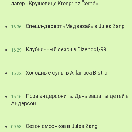
лагер «Крушовице Kronprinz Černé»
Спешл-десерт «Медвезай» в Jules Zang
16:36
Клубничный сезон в Dizengof/99
16:29
Холодные супы в Atlantica Bistro
16:22
Пора андерсонить: День защиты детей в
16:16
Андерсон
Сезон сморчков в Jules Zang
09:58