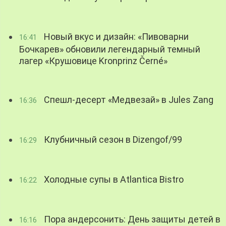
Новый вкус и дизайн: «Пивоварни
16:41
Бочкарев» обновили легендарный темный
лагер «Крушовице Kronprinz Černé»
Спешл-десерт «Медвезай» в Jules Zang
16:36
Клубничный сезон в Dizengof/99
16:29
Холодные супы в Atlantica Bistro
16:22
Пора андерсонить: День защиты детей в
16:16