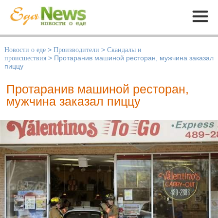
Меню
Новости о еде
>
Производители
>
Скандалы и
происшествия
>
Протаранив машиной ресторан, мужчина заказал
пиццу
Протаранив машиной ресторан,
мужчина заказал пиццу