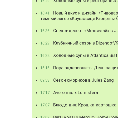
Холодные супы в ресторане Atl
16:49
Новый вкус и дизайн: «Пивова
16:41
темный лагер «Крушовице Kronprinz 
Спешл-десерт «Медвезай» в Ju
16:36
Клубничный сезон в Dizengof/
16:29
Холодные супы в Atlantica Bist
16:22
Пора андерсонить: День защи
16:16
Сезон сморчков в Jules Zang
09:58
Avero mio x Lumisfera
17:17
Блюдо дня: Крошка-картошка с
17:07
Balzi Rossi × Mercury Home Coll
17:02