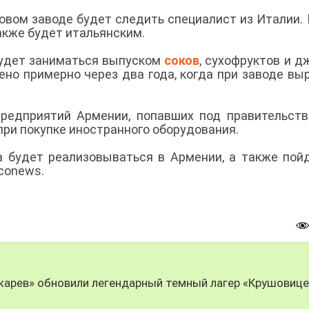
овом заводе будет следить специалист из Италии.
акже будет итальянским.
будет заниматься выпуском
соков
, сухофруктов и д
но примерно через два года, когда при заводе вы
предприятий Армении, попавших под правительст
при покупке иностранного оборудования.
а будет реализовываться в Армении, а также пой
lconews.
чкарев» обновили легендарный темный лагер «Крушовице