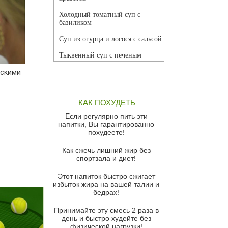
Холодный томатный суп с
базиликом
Суп из огурца и лосося с сальсой
Тыквенный суп с печеным
чесноком и томатной сальсой
скими
Грибной суп
Томатный суп с кремом из
КАК ПОХУДЕТЬ
красного перца
Если регулярно пить эти
Парижский луковый суп
напитки, Вы гарантированно
похудеете!
Суп из спаржи и горошка с
сыром пармезан
Как сжечь лишний жир без
спортзала и диет!
Суп-крем из цветной капусты
Этот напиток быстро сжигает
Французский луковый суп
избыток жира на вашей талии и
бедрах!
Суп из баклажанов с моцареллой
и гремолатой
Принимайте эту смесь 2 раза в
Грибной крем-суп с кростини с
день и быстро худейте без
козьим сыром
физической нагрузки!