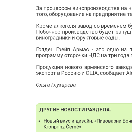
За процессом винопроизводства на н
того, оборудование на предприятие т
Кроме алкоголя завод со временем 
Побочное производство будет запуще
виноградники и фруктовые сады.
Голден Грейп Армас - это одно из 
программу отсрочки НДС на три года 
Продукция нового армянского завод
экспорт в Россию и США, сообщает A
Ольга Глухарева
ДРУГИЕ НОВОСТИ РАЗДЕЛА:
Новый вкус и дизайн: «Пивоварни Бо
Kronprinz Černé»