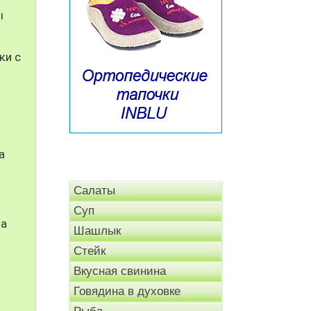
ы
ки с
а
Салаты
Суп
на
Шашлык
Стейк
Вкусная свинина
Говядина в духовке