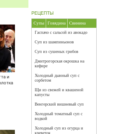
РЕЦЕПТЫ
Супы
Говядина
Свинина
Гаспачо с сальсой из авокадо
Суп из шампиньонов
Суп из сушеных грибов
Дмитрогорская окрошка на
кефире
Холодный дынный суп с
тта и
сорбетом
олотка
Щи из свежей и квашеной
капусты
Венгерский вишневый суп
Холодный томатный суп с
водкой
Холодный суп из огурца и
креветок