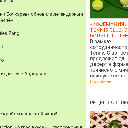
antica
рни Бочкарев» обновили легендарный
Černé»
«КОФЕМАНИЯ» 
TENNIS CLUB: 
les Zang
БОЛЬШОГО ТЕ
В рамках
99
сотрудничеств
Tennis Club гос
предложат од
ro
десерт в форм
теннисного мяч
ты детей в Андерсон
нежную компози
Подробнее...
РЕЦЕПТ ОТ ШЕ
 крабом и красной икрой
ection: «Атлас вкуса» — гастрономия,