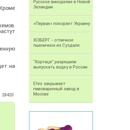
Русское виноделие в Новой
Зеландии
 Кроме
«Первак» покоряет Украину
жемов.
растут
ЮЗБЕРГ - отличное
пшеничное из Суздаля
венную
"Хортице" разрешили
дет на
выпускать водку в России
Efes закрывает
пивоваренный завод в
Москве
28420