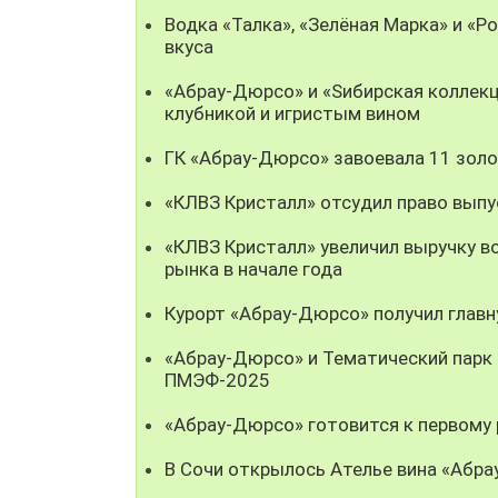
Водка «Талка», «Зелёная Марка» и «Р
вкуса
«Абрау-Дюрсо» и «Sибирская коллек
клубникой и игристым вином
ГК «Абрау-Дюрсо» завоевала 11 золо
«КЛВЗ Кристалл» отсудил право выпу
«КЛВЗ Кристалл» увеличил выручку во
рынка в начале года
Курорт «Абрау-Дюрсо» получил глав
«Абрау-Дюрсо» и Тематический парк 
ПМЭФ-2025
«Абрау-Дюрсо» готовится к первому
В Сочи открылось Ателье вина «Абр