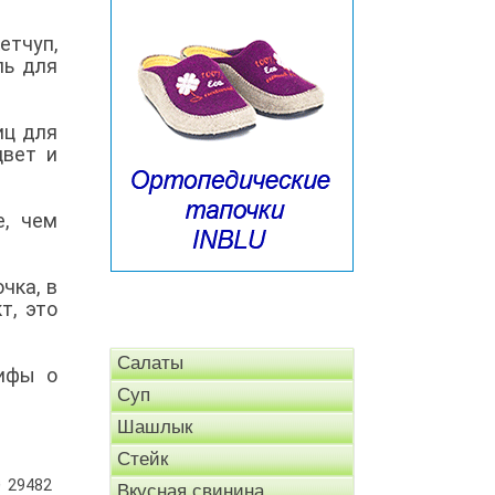
етчуп,
ль для
иц для
цвет и
е, чем
чка, в
т, это
Салаты
мифы о
Суп
Шашлык
Стейк
29482
Вкусная свинина