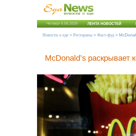
Четверг 6.08.2026
ЛЕНТА НОВОСТЕЙ
>
>
>
McDonal
Новости о еде
Рестораны
Фаст-фуд
McDonald’s раскрывает к