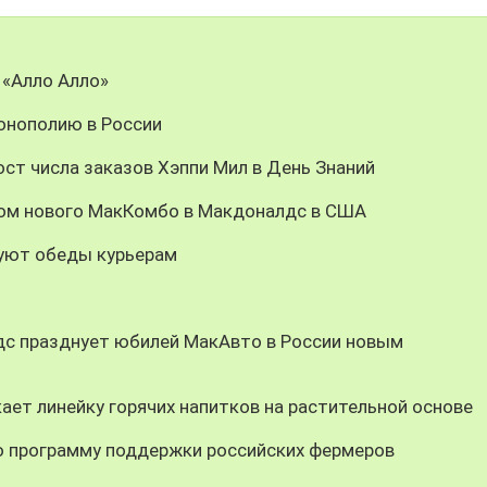
 «Алло Алло»
онополию в России
ст числа заказов Хэппи Мил в День Знаний
цом нового МакКомбо в Макдоналдс в США
уют обеды курьерам
дс празднует юбилей МакАвто в России новым
ает линейку горячих напитков на растительной основе
 программу поддержки российских фермеров