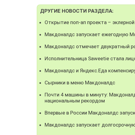
ДРУГИЕ НОВОСТИ РАЗДЕЛА:
Открытие поп-ап проекта – эклерной
Макдоналдс запускает ежегодную М
Макдоналдс отмечает двукратный ро
Исполнительница Saweetie стала ли
Макдоналдс и Яндекс.Еда компенсир
Сырники в меню Макдоналдс
Почти 4 машины в минуту: Макдонал
национальным рекордом
Впервые в России Макдоналдс запуск
Макдоналдс запускает долгосрочную