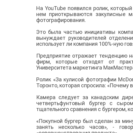
На YouTube появился ролик, которы
нем приоткрываются закулисные м
фотографирования.
Это была частью инициативы компа
вынуждает руководителей отделени
использует ли компания 100%-ную гов
Предприятие отражает тенденцию на
фирм, которые отходят от практ
Университета маркетинга МакМастер
Ролик «За кулисой фотографии McDo
Торонто, которая спросила: «Почему 
Камера следует за канадским дире
четвертьфунтовый бургер с сыро
тщательного сравнения с бургером, 
«Покупной бургер был сделан за мин
занять несколько часов», - гов
«совершенствования продукта».