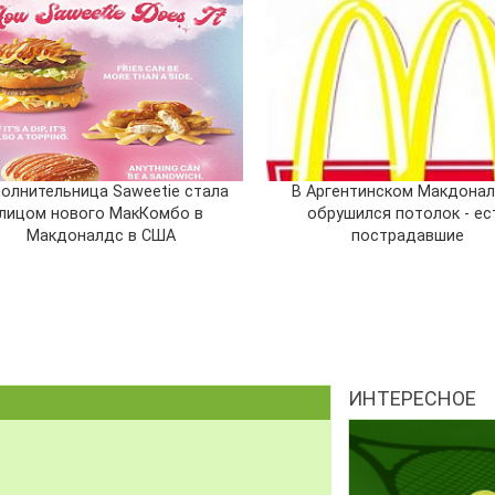
олнительница Saweetie стала
В Аргентинском Макдона
лицом нового МакКомбо в
обрушился потолок - ес
Макдоналдс в США
пострадавшие
ИНТЕРЕСНОЕ