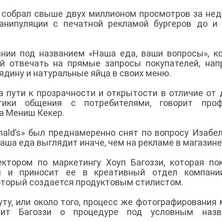
й собрал свыше двух миллионом просмотров за нед
анипуляции с печатной рекламой бургеров до и
нии под названием «Наша еда, ваши вопросы», к
й отвечать на прямые запросы покупателей, нап
ядину и натуральные яйца в своих меню.
 пути к прозрачности и открытости в отличие от 
ики общения с потребителями, говорит проф
а Мениш Кекер.
nald’s» был преднамеренно снят по вопросу Изабе
ваша еда выглядит иначе, чем на рекламе в магазин
ктором по маркетингу Хоуп Багоззи, которая по
м и приносит ее в креативный отдел компани
который создается продуктовым стилистом.
уту, или около того, процесс же фотографирования
орит Багоззи о процедуре под условным назв