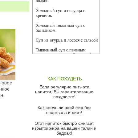
водкой
Холодный суп из огурца и
креветок
Холодный томатный суп с
базиликом
Суп из огурца и лосося с сальсой
Тыквенный суп с печеным
чесноком и томатной сальсой
Грибной суп
Томатный суп с кремом из
КАК ПОХУДЕТЬ
красного перца
новое
Если регулярно пить эти
нное
Парижский луковый суп
напитки, Вы гарантированно
ян
похудеете!
Суп из спаржи и горошка с
сыром пармезан
Как сжечь лишний жир без
спортзала и диет!
Суп-крем из цветной капусты
Этот напиток быстро сжигает
Французский луковый суп
избыток жира на вашей талии и
бедрах!
Суп из баклажанов с моцареллой