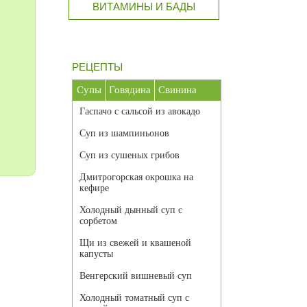
ВИТАМИНЫ И БАДЫ
РЕЦЕПТЫ
Супы
Говядина
Свинина
Гаспачо с сальсой из авокадо
Суп из шампиньонов
Суп из сушеных грибов
Дмитрогорская окрошка на
кефире
Холодный дынный суп с
сорбетом
Щи из свежей и квашеной
капусты
Венгерский вишневый суп
Холодный томатный суп с