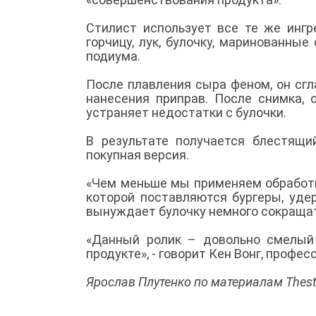
Стилист использует все те же ингр
горчицу, лук, булочку, маринованны
подиума.
После плавления сыра феном, он сг
нанесения приправ. После снимка, 
устраняет недостатки с булочки.
В результате получается блестящ
покупная версия.
«Чем меньше мы применяем обработк
которой поставляются бургеры, уде
вынуждает булочку немного сокращать
«Данный ролик – довольно смелый
продукте», - говорит Кен Вонг, профе
Ярослав Плутенко по материалам Thest