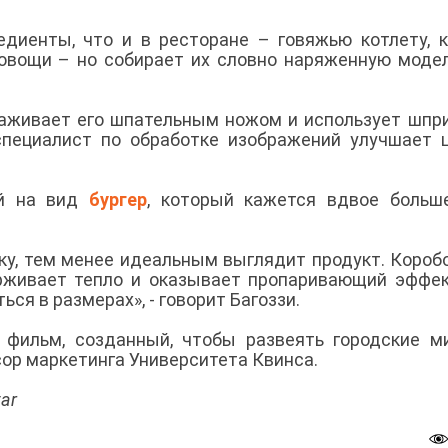
едиенты, что и в ресторане – говяжью котлету, к
е овощи – но собирает их словно наряженную моде
лаживает его шпательным ножом и использует шпр
специалист по обработке изображений улучшает 
ий на вид
бургер
, который кажется вдвое больш
у, тем менее идеальным выглядит продукт. Коробо
рживает тепло и оказывает пропаривающий эффек
ся в размерах», - говорит Багоззи.
 фильм, созданный, чтобы развеять городские 
ссор маркетинга Университета Квинса.
ar