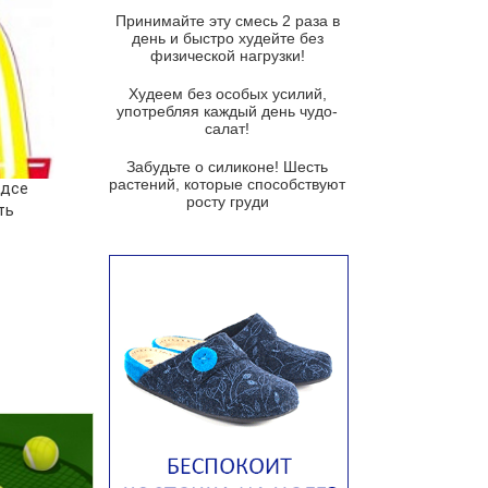
и гремолатой
Принимайте эту смесь 2 раза в
Грибной крем-суп с кростини с
день и быстро худейте без
козьим сыром
физической нагрузки!
Суп мисо с зеленым луком и
Худеем без особых усилий,
тофу
употребляя каждый день чудо-
салат!
Суп из помидоров черри с песто
из рукколы
Забудьте о силиконе! Шесть
растений, которые способствуют
лдсе
Португальский чесночный суп с
росту груди
ть
яйцом
Авголемоно
Том ям с тофу
Ирландский картофельный суп
Суп из пастернака
Пряный морковный суп во время
зимних холодов
Тосканский фасолевый суп
Американский суп из красной