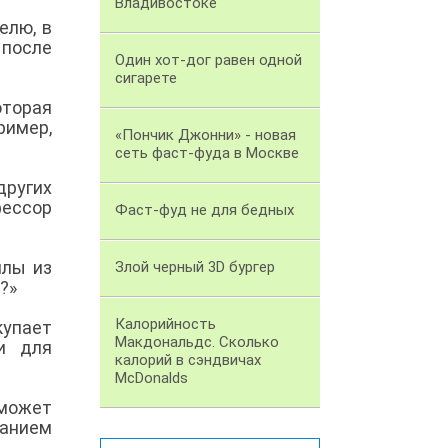
Владивостоке
елю, в
 после
Один хот-дог равен одной
сигарете
оторая
ример,
«Пончик Джонни» - новая
сеть фаст-фуда в Москве
других
ессор
Фаст-фуд не для бедных
ллы из
Злой черный 3D бургер
е?»
Калорийность
купает
Макдональдс. Сколько
и для
калорий в сэндвичах
McDonalds
 может
анием