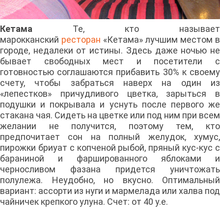
Кетама
Те, кто называет
марокканский
ресторан
«Кетама» лучшим местом в
городе, недалеки от истины. Здесь даже ночью не
бывает свободных мест и посетители с
готовностью соглашаются прибавить 30% к своему
счету, чтобы забраться наверх на один из
«лепестков» причудливого цветка, зарыться в
подушки и покрывала и уснуть после первого же
стакана чая. Сидеть на цветке или под ним при всем
желании не получится, поэтому тем, кто
предпочитает сон на полный желудок, хумус,
пирожки бриуат с копченой рыбой, пряный кус-кус с
бараниной и фаршированного яблоками и
черносливом фазана придется уничтожать
полулежа. Неудобно, но вкусно. Оптимальный
вариант: ассорти из нуги и мармелада или халва под
чайничек крепкого улуна. Счет: от 40 у.е.