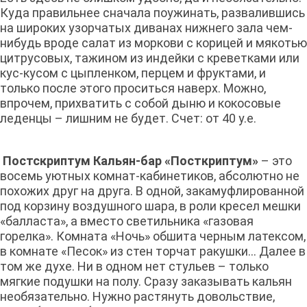
Куда правильнее сначала поужинать, развалившись
на широких узорчатых диванах нижнего зала чем-
нибудь вроде салат из моркови с корицей и мякотью
цитрусовых, тажином из индейки с креветками или
кус-кусом с цыпленком, перцем и фруктами, и
только после этого проситься наверх. Можно,
впрочем, прихватить с собой дыню и кокосовые
леденцы – лишним не будет. Счет: от 40 у.е.
Постскриптум Кальян-бар «Посткриптум»
– это
восемь уютных комнат-кабинетиков, абсолютно не
похожих друг на друга. В одной, закамуфлированной
под корзину воздушного шара, в роли кресел мешки
«балласта», а вместо светильника «газовая
горелка». Комната «Ночь» обшита черным латексом,
в комнате «Песок» из стен торчат ракушки... Далее в
том же духе. Ни в одном нет стульев – только
мягкие подушки на полу. Сразу заказывать кальян
необязательно. Нужно растянуть довольствие,