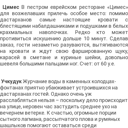
Цимес
В пестром еврейском ресторане «Цимес»
для возжелавших прилечь особое место: помимо
дастарханов самые настоящие кровати с
блестящими набалдашниками и подушками в белых
крахмальных наволочках. Редко кто может
противиться искушению дольше 10 минут. Сделав
заказ, гости незаметно разуваются, вытягиваются
на кровати и ждут свою фаршированную щуку,
карасей в сметане и куриные шейки, довольно
шевеля большими пальцами ног. Счет: от 60 у.е.
Учкудук
Журчание воды в каменных колодцах-
фонтанах приятно убаюкивает устроившихся на
дастарханах гостей. Однако очень уж
расслабляться нельзя – поскольку дело происходит
на улице, неровен час застудить среднее ухо на
вечернем ветерке. К счастью, огромные порции
сытного лагмана, рассыпчатого плова и румяных
шашлыков помогают оставаться среди