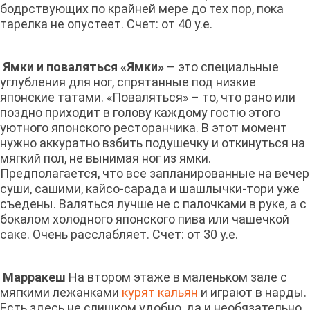
бодрствующих по крайней мере до тех пор, пока
тарелка не опустеет. Счет: от 40 у.е.
Ямки и поваляться «Ямки»
– это специальные
углубления для ног, спрятанные под низкие
японские татами. «Поваляться» – то, что рано или
поздно приходит в голову каждому гостю этого
уютного японского ресторанчика. В этот момент
нужно аккуратно взбить подушечку и откинуться на
мягкий пол, не вынимая ног из ямки.
Предполагается, что все запланированные на вечер
суши, сашими, кайсо-сарада и шашлычки-тори уже
съедены. Валяться лучше не с палочками в руке, а с
бокалом холодного японского пива или чашечкой
саке. Очень расслабляет. Счет: от 30 у.е.
Марракеш
На втором этаже в маленьком зале с
мягкими лежанками
курят кальян
и играют в нарды.
Есть здесь не слишком удобно, да и необязательно.